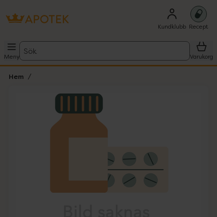
Kundklubb
Recept
Sök
Meny
Varukorg
Hem
Hoppa över Lista
Lista: . Innehåller 1 objekt.