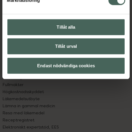
Marknadsföring
Kundservice
Kontakta oss
Vanliga frågor
Hitta apotek
Tillåt alla
Handla tryggt
Leverans, betalning och retur
Kundklubb
Tillåt urval
Sajtens tillgänglighet
App
Endast nödvändiga cookies
Köpvillkor
Om recept och läkemedel
Fullmakter
Högkostnadsskyddet
Läkemedelsutbyte
Lämna in gammal medicin
Resa med läkemedel
Receptregistret
Elektroniskt expertstöd, EES