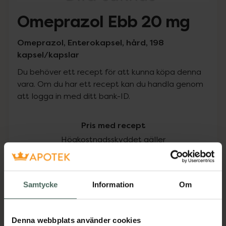
Omeprazol Ebb 20 mg
Omeprazol, Enterokapsel, hård, 198
kapsel/kapslar
Du behöver ett recept för att kunna köpa denna
vara. Om du har ett recept kan du handla genom
att logga in med ditt bank-ID.
Pris med recept
Högkostnadsskyddet gäller
334,60 kr
Samtycke
Information
Om
I apotek:
334,60 kr
Köp via ditt recept
Denna webbplats använder cookies