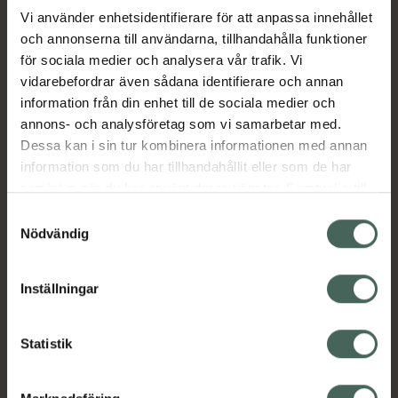
Vi använder enhetsidentifierare för att anpassa innehållet
och annonserna till användarna, tillhandahålla funktioner
Aktuella erbjudanden
för sociala medier och analysera vår trafik. Vi
vidarebefordrar även sådana identifierare och annan
Beskrivning
Dölj
information från din enhet till de sociala medier och
annons- och analysföretag som vi samarbetar med.
EAN:
07350124333014
Dessa kan i sin tur kombinera informationen med annan
information som du har tillhandahållit eller som de har
samlat in när du har använt deras tjänster. Samtycke till
cookies är frivilligt och du kan när som helst ändra eller
Samtyckesval
återkalla ditt samtycke via webbplatsens
Nödvändig
cookieinställningar. Ett återkallat samtycke påverkar inte
Kronans Apotek finns här för dig. Du hittar oss från Skåne i
lagligheten av behandling som skett innan återkallelsen.
Inställningar
syd till Lappland i norr, och online i mobilen och på
datorn. Oavsett vem du är så är det vårt uppdrag att
hjälpa just dig att må lite bättre. Välkommen att prata
Statistik
med oss.