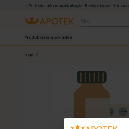
Fri frakt på receptbelagt
Brett utbud
Hälsos
Sök
Produkter
Erbjudanden
Hem
Hoppa över Lista
Lista: . Innehåller 1 objekt.