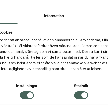
Högkos
102
Information
Dölj
I 
cookies
e för att anpassa innehållet och annonserna till användarna, tillh
Kö
vår trafik. Vi vidarebefordrar även sådana identifierare och anna
nnons- och analysföretag som vi samarbetar med. Dessa kan i sin
har tillhandahållit eller som de har samlat in när du har använt 
Visa
Aktuella erbjudanden
an när som helst ändra eller återkalla ditt samtycke via webbplats
inte lagligheten av behandling som skett innan återkallelsen.
Inställningar
Statistik
Kundservice
Om re
ån Skåne i syd
Kontakta oss
Fullma
atorn.
Vanliga frågor
Högkos