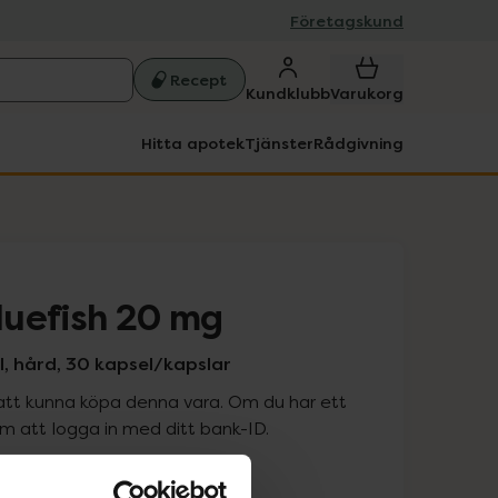
Företagskund
Recept
Kundklubb
Varukorg
Hitta apotek
Tjänster
Rådgivning
uefish 20 mg
, hård, 30 kapsel/kapslar
att kunna köpa denna vara. Om du har ett
 att logga in med ditt bank-ID.
is med recept