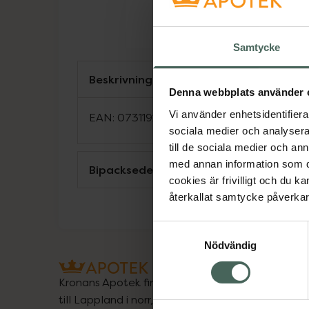
Samtycke
Beskrivning
Denna webbplats använder 
Vi använder enhetsidentifierar
EAN:
07311920000319
sociala medier och analysera 
till de sociala medier och a
med annan information som du 
Bipacksedel från FASS
cookies är frivilligt och du k
återkallat samtycke påverkar 
Samtyckesval
Nödvändig
Kronans Apotek finns här för dig. Du hittar oss fr
till Lappland i norr, och online i mobilen och på d