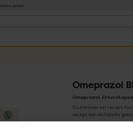
amma priser
Omeprazol Bl
Omeprazol, Enterokapsel
Du behöver ett recept för 
recept kan du handla genom
Pr