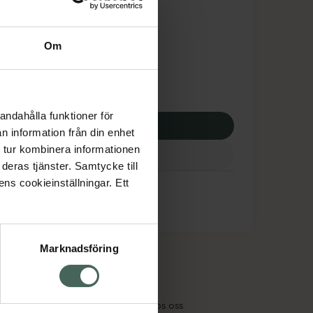
tnadsskyddet gäller
,73 kr
Om
apotek:
102,73 kr
andahålla funktioner för
p via ditt recept
n information från din enhet
 tur kombinera informationen
deras tjänster. Samtycke till
ens cookieinställningar. Ett
Marknadsföring
cept och läkemedel
Om oss
kter
Pressrum
tnadsskyddet
Jobba hos oss