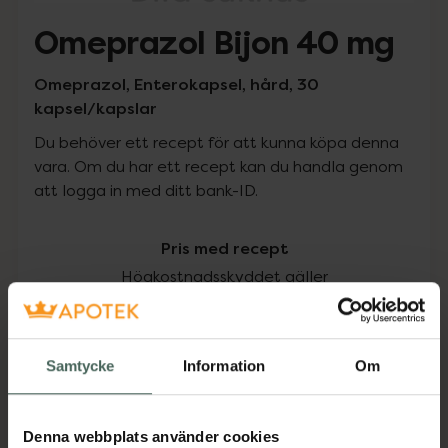
Omeprazol Bijon 40 mg
Omeprazol, Enterokapsel, hård, 30
kapsel/kapslar
Du behöver ett recept för att kunna köpa denna
vara. Om du har ett recept kan du handla genom
att logga in med ditt bank-ID.
Pris med recept
Högkostnadsskyddet gäller
71,95 kr
Samtycke
Information
Om
I apotek:
71,95 kr
Köp via ditt recept
Denna webbplats använder cookies