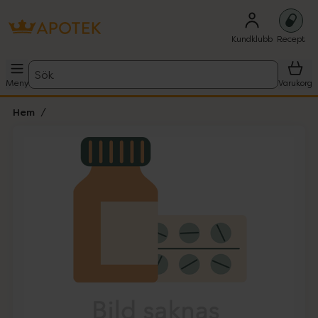
Kundklubb
Recept
Sök
Meny
Varukorg
Hem
Hoppa över Lista
Lista: . Innehåller 1 objekt.