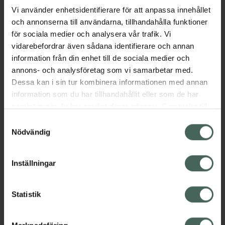
Vi använder enhetsidentifierare för att anpassa innehållet
och annonserna till användarna, tillhandahålla funktioner
Aktuella erbjudanden
för sociala medier och analysera vår trafik. Vi
vidarebefordrar även sådana identifierare och annan
Beskrivning
Dölj
information från din enhet till de sociala medier och
annons- och analysföretag som vi samarbetar med.
EAN:
04779050100744
Dessa kan i sin tur kombinera informationen med annan
information som du har tillhandahållit eller som de har
samlat in när du har använt deras tjänster. Samtycke till
cookies är frivilligt och du kan när som helst ändra eller
Samtyckesval
återkalla ditt samtycke via webbplatsens
Nödvändig
cookieinställningar. Ett återkallat samtycke påverkar inte
Kronans Apotek finns här för dig. Du hittar oss från Skåne i
lagligheten av behandling som skett innan återkallelsen.
Inställningar
syd till Lappland i norr, och online i mobilen och på
datorn. Oavsett vem du är så är det vårt uppdrag att
hjälpa just dig att må lite bättre. Välkommen att prata
Statistik
med oss.