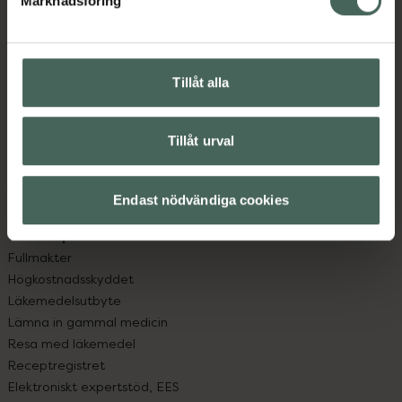
Marknadsföring
Kundservice
Kontakta oss
Vanliga frågor
Hitta apotek
Tillåt alla
Handla tryggt
Leverans, betalning och retur
Kundklubb
Tillåt urval
Sajtens tillgänglighet
App
Endast nödvändiga cookies
Köpvillkor
Om recept och läkemedel
Fullmakter
Högkostnadsskyddet
Läkemedelsutbyte
Lämna in gammal medicin
Resa med läkemedel
Receptregistret
Elektroniskt expertstöd, EES