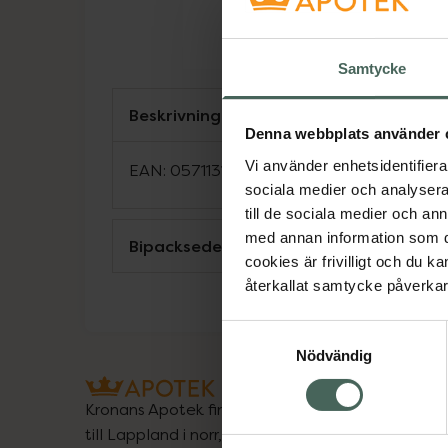
Samtycke
Beskrivning
Denna webbplats använder 
Vi använder enhetsidentifierar
EAN:
05711313005778
sociala medier och analysera 
till de sociala medier och a
med annan information som du 
Bipacksedel från FASS
cookies är frivilligt och du k
återkallat samtycke påverkar 
Samtyckesval
Nödvändig
Kronans Apotek finns här för dig. Du hittar oss fr
till Lappland i norr, och online i mobilen och på d