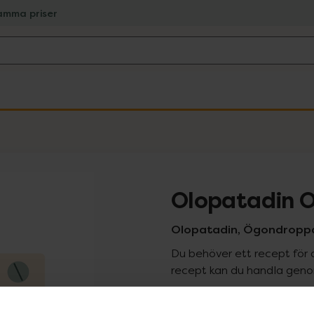
amma priser
Olopatadin O
Olopatadin, Ögondroppar, 
Du behöver ett recept för 
recept kan du handla genom
Pr