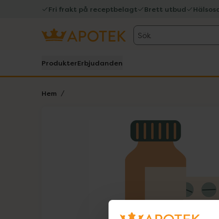
Fri frakt på receptbelagt
Brett utbud
Hälsos
Sök
Produkter
Erbjudanden
Hem
Hoppa över Lista
Lista: . Innehåller 1 objekt.