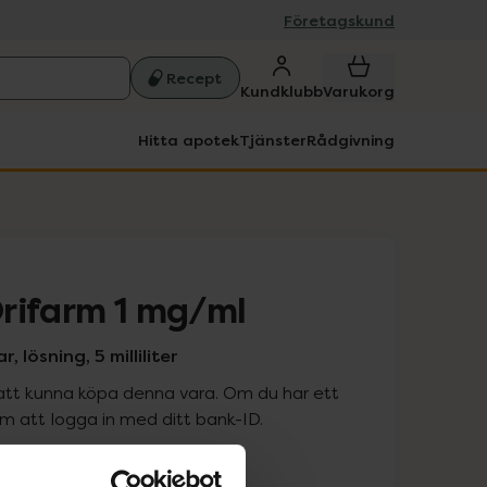
Företagskund
Recept
Kundklubb
Varukorg
Hitta apotek
Tjänster
Rådgivning
rifarm 1 mg/ml
lösning, 5 milliliter
att kunna köpa denna vara. Om du har ett
 att logga in med ditt bank-ID.
is med recept