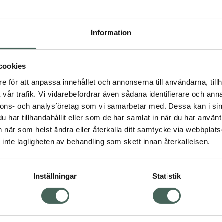
Högkos
15
Information
Dölj
I 
cookies
e för att anpassa innehållet och annonserna till användarna, tillh
Kö
vår trafik. Vi vidarebefordrar även sådana identifierare och anna
nnons- och analysföretag som vi samarbetar med. Dessa kan i sin
har tillhandahållit eller som de har samlat in när du har använt 
Visa
Aktuella erbjudanden
an när som helst ändra eller återkalla ditt samtycke via webbplats
inte lagligheten av behandling som skett innan återkallelsen.
Inställningar
Statistik
Kundservice
Om re
ån Skåne i syd
Kontakta oss
Fullma
atorn.
Vanliga frågor
Högkos