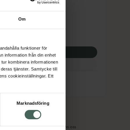
tnadsskyddet gäller
1,50 kr
Om
apotek:
151,50 kr
andahålla funktioner för
p via ditt recept
n information från din enhet
 tur kombinera informationen
deras tjänster. Samtycke till
ens cookieinställningar. Ett
Marknadsföring
cept och läkemedel
Om oss
kter
Pressrum
tnadsskyddet
Jobba hos oss