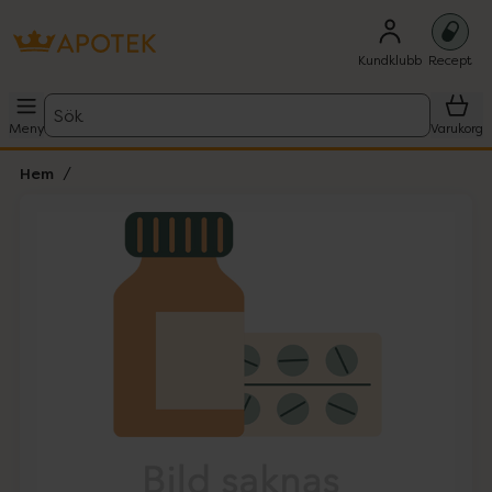
Kundklubb
Recept
Sök
Meny
Varukorg
Hem
Hoppa över Lista
Lista: . Innehåller 1 objekt.