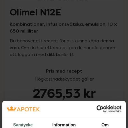
Olimel N12E
Kombinationer, Infusionsvätska, emulsion, 10 x
650 milliliter
Du behöver ett recept för att kunna köpa denna
vara. Om du har ett recept kan du handla genom
att logga in med ditt bank-ID.
Pris med recept
Högkostnadsskyddet gäller
2765,53 kr
I apotek:
2765,53 kr
Köp via ditt recept
Samtycke
Information
Om