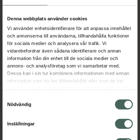
Aktuella erbjudanden
Denna webbplats använder cookies
Vi använder enhetsidentifierare för att anpassa innehållet
Beskrivning
Dölj
och annonserna till användarna, tillhandahålla funktioner
för sociala medier och analysera vår trafik. Vi
vidarebefordrar även sådana identifierare och annan
Läs alltid bipacksedeln innan
information från din enhet till de sociala medier och
användning.
annons- och analysföretag som vi samarbetar med.
Dessa kan i sin tur kombinera informationen med annan
EAN:
07046261741491
information som du har tillhandahållit eller som de har
samlat in när du har använt deras tjänster. Samtycke till
cookies är frivilligt och du kan när som helst ändra eller
Bipacksedel från FASS
Visa
Samtyckesval
återkalla ditt samtycke via webbplatsens
Nödvändig
cookieinställningar. Ett återkallat samtycke påverkar inte
lagligheten av behandling som skett innan återkallelsen.
Inställningar