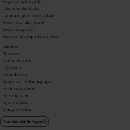
Högkostnadsskyddet
Läkemedelsutbyte
Lämna in gammal medicin
Resa med läkemedel
Receptregistret
Elektroniskt expertstöd, EES
Om oss
Pressrum
Jobba hos oss
Hållbarhet
Samarbeten
Ägare och ledningsgrupp
För leverantörer
Företagskund
Eget apotek
Glädjeeffekten
Cookieinställningar