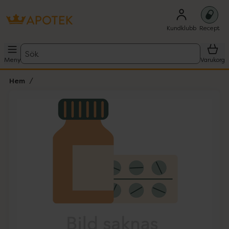
Kundklubb
Recept
Sök
Meny
Varukorg
Hem
Hoppa över Lista
Lista: . Innehåller 1 objekt.