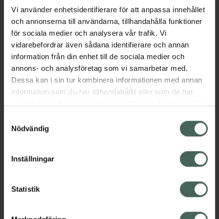
Vi använder enhetsidentifierare för att anpassa innehållet
och annonserna till användarna, tillhandahålla funktioner
Aktuella erbjudanden
för sociala medier och analysera vår trafik. Vi
vidarebefordrar även sådana identifierare och annan
Beskrivning
Dölj
information från din enhet till de sociala medier och
annons- och analysföretag som vi samarbetar med.
EAN:
05712440019430
Dessa kan i sin tur kombinera informationen med annan
information som du har tillhandahållit eller som de har
samlat in när du har använt deras tjänster. Samtycke till
cookies är frivilligt och du kan när som helst ändra eller
Samtyckesval
återkalla ditt samtycke via webbplatsens
Nödvändig
cookieinställningar. Ett återkallat samtycke påverkar inte
Kronans Apotek finns här för dig. Du hittar oss från Skåne i
lagligheten av behandling som skett innan återkallelsen.
Inställningar
syd till Lappland i norr, och online i mobilen och på
datorn. Oavsett vem du är så är det vårt uppdrag att
hjälpa just dig att må lite bättre. Välkommen att prata
Statistik
med oss.