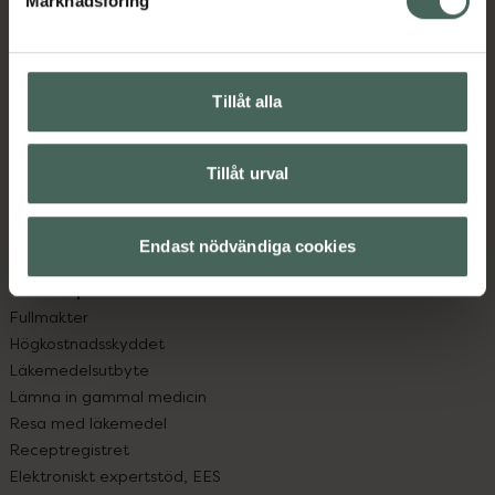
Marknadsföring
Kundservice
Kontakta oss
Vanliga frågor
Hitta apotek
Tillåt alla
Handla tryggt
Leverans, betalning och retur
Kundklubb
Tillåt urval
Sajtens tillgänglighet
App
Endast nödvändiga cookies
Köpvillkor
Om recept och läkemedel
Fullmakter
Högkostnadsskyddet
Läkemedelsutbyte
Lämna in gammal medicin
Resa med läkemedel
Receptregistret
Elektroniskt expertstöd, EES