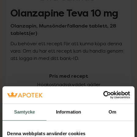
Olanzapine Teva 10 mg
Olanzapin, Munsönderfallande tablett, 28
tablett(er)
Du behöver ett recept för att kunna köpa denna
vara. Om du har ett recept kan du handla genom
att logga in med ditt bank-ID.
Pris med recept
Högkostnadsskyddet gäller
276,64 kr
Samtycke
Information
Om
I apotek:
276,64 kr
Köp via ditt recept
Denna webbplats använder cookies