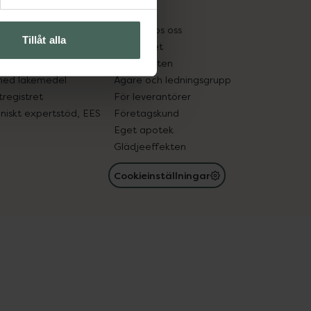
kter
Pressrum
tnadsskyddet
Jobba hos oss
Tillåt alla
edelsutbyte
Hållbarhet
in gammal medicin
Samarbeten
med läkemedel
Ägare och ledningsgrupp
registret
För leverantörer
oniskt expertstöd, EES
Företagskund
Eget apotek
Glädjeeffekten
Cookieinställningar