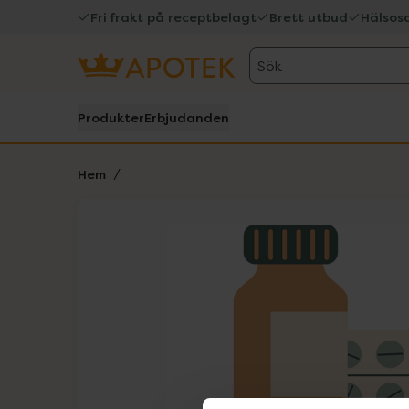
Fri frakt på receptbelagt
Brett utbud
Hälsos
Sök
Produkter
Erbjudanden
Hem
Hoppa över Lista
Lista: . Innehåller 1 objekt.