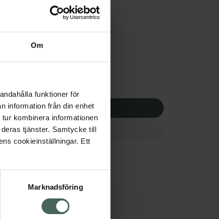
is med recept
tnadsskyddet gäller
3,81 kr
Om
apotek:
113,81 kr
andahålla funktioner för
n information från din enhet
p via ditt recept
 tur kombinera informationen
deras tjänster. Samtycke till
ens cookieinställningar. Ett
Marknadsföring
cept och läkemedel
Om oss