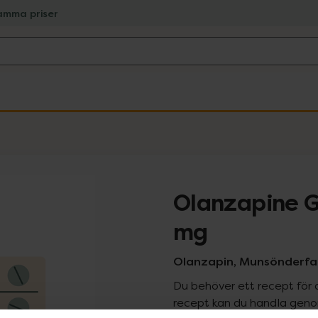
amma priser
Olanzapine G
mg
Olanzapin, Munsönderfall
Du behöver ett recept för 
recept kan du handla genom