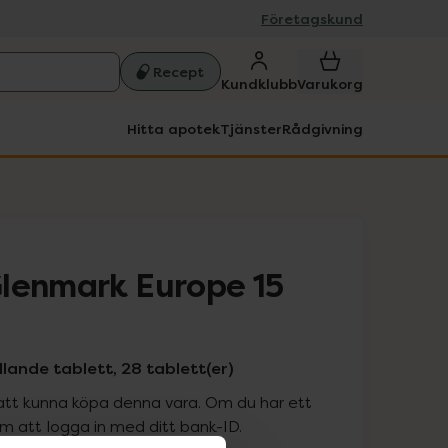
Företagskund
Recept
Kundklubb
Varukorg
Hitta apotek
Tjänster
Rådgivning
lenmark Europe 15
ande tablett, 28 tablett(er)
att kunna köpa denna vara. Om du har ett
 att logga in med ditt bank-ID.