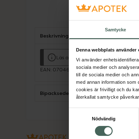
Samtycke
Beskrivning
Denna webbplats använder 
Läs alltid bipacksedeln innan använ
Vi använder enhetsidentifierar
sociala medier och analysera 
EAN:
07046261641425
till de sociala medier och a
med annan information som du 
cookies är frivilligt och du k
Bipacksedel från FASS
återkallat samtycke påverkar 
Samtyckesval
Nödvändig