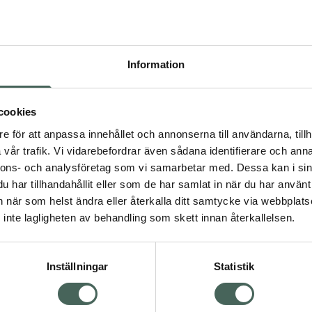
Pr
Högkos
11
Information
Dölj
cookies
I 
dning.
e för att anpassa innehållet och annonserna till användarna, tillh
vår trafik. Vi vidarebefordrar även sådana identifierare och anna
Kö
nnons- och analysföretag som vi samarbetar med. Dessa kan i sin
har tillhandahållit eller som de har samlat in när du har använt 
an när som helst ändra eller återkalla ditt samtycke via webbplats
Aktuella erbjudanden
Visa
inte lagligheten av behandling som skett innan återkallelsen.
Inställningar
Statistik
Kundservice
Om re