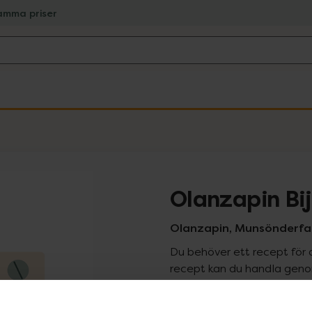
amma priser
Olanzapin Bi
Olanzapin, Munsönderfall
Du behöver ett recept för 
recept kan du handla genom
Pr