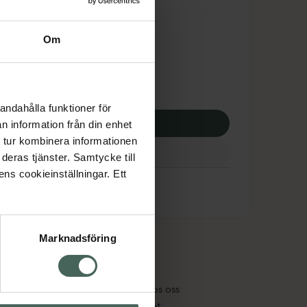
tnadsskyddet gäller
,32 kr
Om
potek:
860,32 kr
andahålla funktioner för
p via ditt recept
n information från din enhet
 tur kombinera informationen
deras tjänster. Samtycke till
ens cookieinställningar. Ett
Marknadsföring
cept och läkemedel
Om oss
kter
Pressrum
tnadsskyddet
Jobba hos oss
edelsutbyte
Hållbarhet