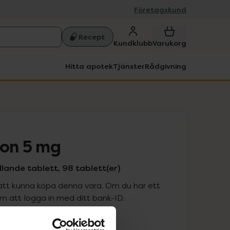
Företagskund
Recept
Kundklubb
Varukorg
Hitta apotek
Tjänster
Rådgivning
jon 5 mg
ande tablett, 98 tablett(er)
att kunna köpa denna vara. Om du har ett
 att logga in med ditt bank-ID.
is med recept