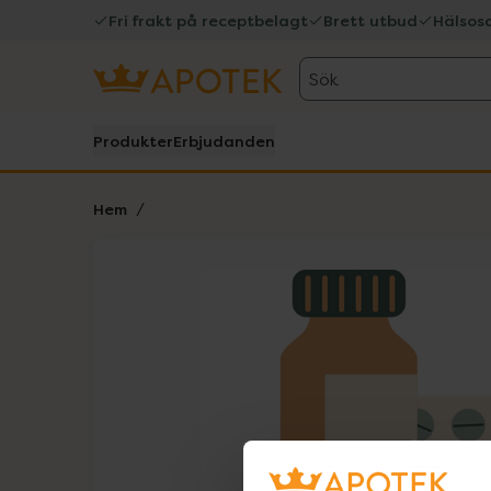
Fri frakt på receptbelagt
Brett utbud
Hälsos
Sök
Produkter
Erbjudanden
Hem
Hoppa över Lista
Lista: . Innehåller 1 objekt.