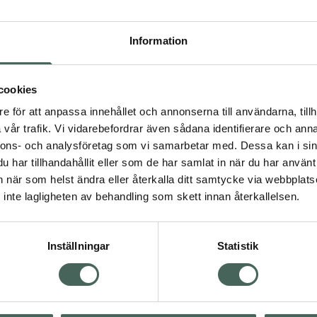
Högkos
860
Information
Dölj
cookies
I a
e för att anpassa innehållet och annonserna till användarna, tillh
Kö
vår trafik. Vi vidarebefordrar även sådana identifierare och anna
nnons- och analysföretag som vi samarbetar med. Dessa kan i sin
har tillhandahållit eller som de har samlat in när du har använt 
an när som helst ändra eller återkalla ditt samtycke via webbplats
Aktuella erbjudanden
inte lagligheten av behandling som skett innan återkallelsen.
Inställningar
Statistik
Kundservice
Om re
ån Skåne i syd
Kontakta oss
Fullma
atorn.
Vanliga frågor
Högkos
lpa just dig
Hitta apotek
Läkem