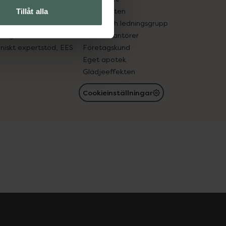
in gammal medicin
Samarbeten
Tillåt alla
med läkemedel
Ägare och ledningsgrupp
registret
För leverantörer
oniskt expertstöd, EES
Företagskund
Eget apotek
Glädjeeffekten
Cookieinställningar