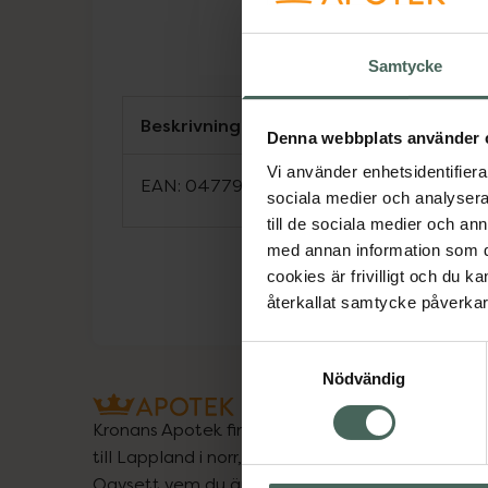
Samtycke
Beskrivning
Denna webbplats använder 
Vi använder enhetsidentifierar
EAN:
04779050101147
sociala medier och analysera 
till de sociala medier och a
med annan information som du 
cookies är frivilligt och du k
återkallat samtycke påverkar 
Samtyckesval
Nödvändig
Kronans Apotek finns här för dig. Du hittar oss fr
till Lappland i norr, och online i mobilen och på d
Oavsett vem du är så är det vårt uppdrag att hjä