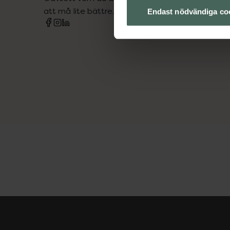
att må lite bättre. Välkommen att prata med os
Endast nödvändiga co