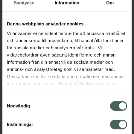
Köp via ditt recept
Samtycke
Information
Om
Denna webbplats använder cookies
Aktuella erbjudanden
Vi använder enhetsidentifierare för att anpassa innehållet
och annonserna till användarna, tillhandahålla funktioner
Beskrivning
Dölj
för sociala medier och analysera vår trafik. Vi
vidarebefordrar även sådana identifierare och annan
information från din enhet till de sociala medier och
Läs alltid bipacksedeln innan
annons- och analysföretag som vi samarbetar med.
användning.
Dessa kan i sin tur kombinera informationen med annan
EAN:
05714191003485
information som du har tillhandahållit eller som de har
samlat in när du har använt deras tjänster. Samtycke till
cookies är frivilligt och du kan när som helst ändra eller
Samtyckesval
återkalla ditt samtycke via webbplatsens
Nödvändig
Bipacksedel från FASS
Visa
cookieinställningar. Ett återkallat samtycke påverkar inte
lagligheten av behandling som skett innan återkallelsen.
Inställningar