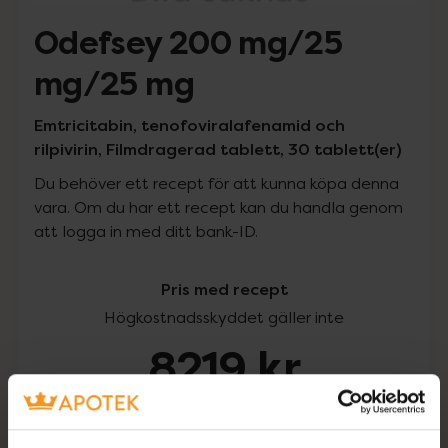
Odefsey 200 mg/25
mg/25 mg
Emtricitabin, tenofoviralafenamid och
rilpivirin, Filmdragerad tablett, 30 tablett(er)
Du behöver ett recept för att kunna köpa denna
vara. Om du har ett recept kan du handla genom
att logga in med ditt bank-ID.
Pris med recept
Högkostnadsskyddet gäller inte
8219 kr
I apotek:
8219 kr