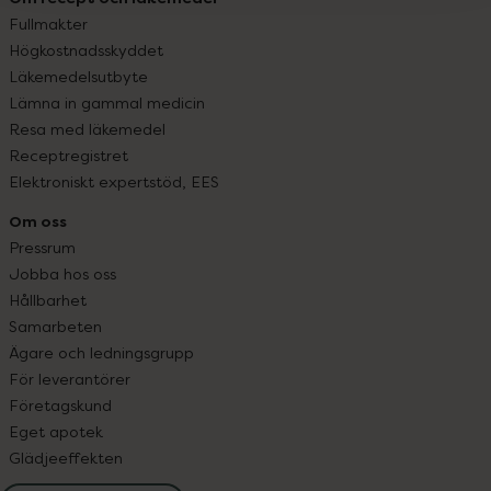
Fullmakter
Högkostnadsskyddet
Läkemedelsutbyte
Lämna in gammal medicin
Resa med läkemedel
Receptregistret
Elektroniskt expertstöd, EES
Om oss
Pressrum
Jobba hos oss
Hållbarhet
Samarbeten
Ägare och ledningsgrupp
För leverantörer
Företagskund
Eget apotek
Glädjeeffekten