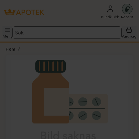
Kundklubb
Recept
Sök
Meny
Varukorg
Hem
Hoppa över Lista
Lista: . Innehåller 1 objekt.