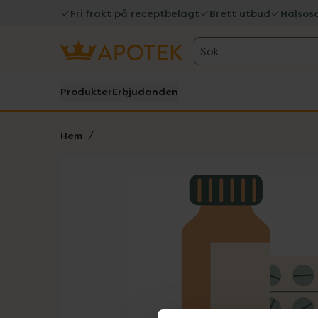
Fri frakt på receptbelagt
Brett utbud
Hälsos
Sök
Produkter
Erbjudanden
Hem
Hoppa över Lista
Lista: . Innehåller 1 objekt.