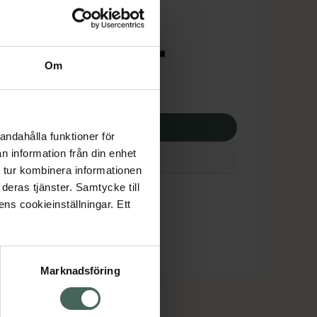
dsskyddet gäller inte
8,25 kr
Om
otek:
25878,25 kr
p via ditt recept
andahålla funktioner för
n information från din enhet
 tur kombinera informationen
deras tjänster. Samtycke till
ens cookieinställningar. Ett
Marknadsföring
cept och läkemedel
Om oss