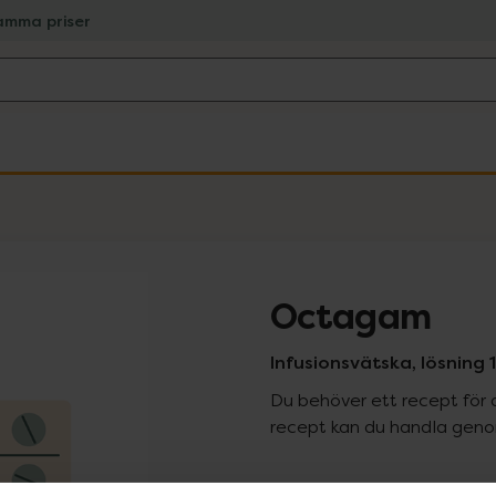
amma priser
Octagam
Infusionsvätska, lösning 
Du behöver ett recept för 
recept kan du handla genom
Pr