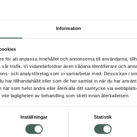
Högkostna
2587
Information
Dölj
I ap
cookies
Kö
dning.
e för att anpassa innehållet och annonserna till användarna, tillh
vår trafik. Vi vidarebefordrar även sådana identifierare och anna
nnons- och analysföretag som vi samarbetar med. Dessa kan i sin
Aktuella erbjudanden
har tillhandahållit eller som de har samlat in när du har använt 
an när som helst ändra eller återkalla ditt samtycke via webbplats
Visa
inte lagligheten av behandling som skett innan återkallelsen.
Inställningar
Statistik
Kundservice
Om re