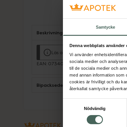
Samtycke
Beskrivning
Denna webbplats använder 
Läs alltid bipacksedeln innan använ
Vi använder enhetsidentifierar
sociala medier och analysera 
EAN:
07340063602241
till de sociala medier och a
med annan information som du 
cookies är frivilligt och du k
Bipacksedel från FASS
återkallat samtycke påverkar 
Samtyckesval
Nödvändig