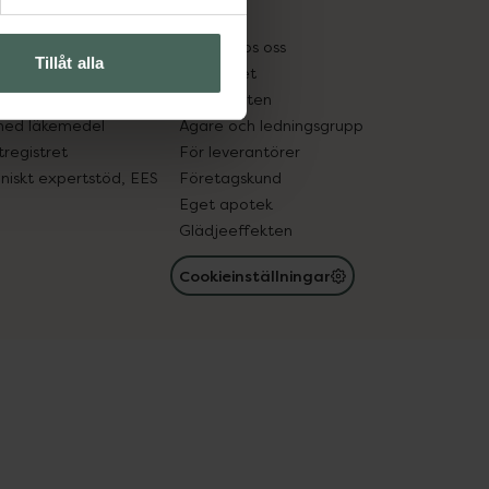
kter
Pressrum
tnadsskyddet
Jobba hos oss
Tillåt alla
edelsutbyte
Hållbarhet
in gammal medicin
Samarbeten
med läkemedel
Ägare och ledningsgrupp
registret
För leverantörer
oniskt expertstöd, EES
Företagskund
Eget apotek
Glädjeeffekten
Cookieinställningar