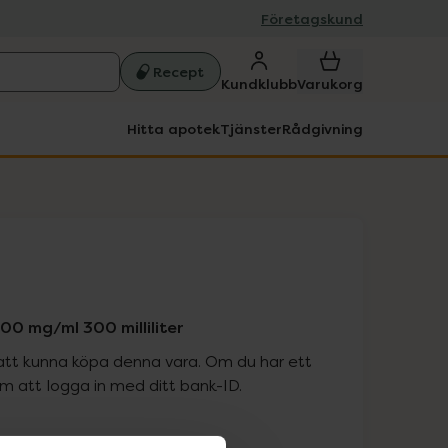
Företagskund
Recept
Kundklubb
Varukorg
Hitta apotek
Tjänster
Rådgivning
100 mg/ml 300 milliliter
att kunna köpa denna vara. Om du har ett
 att logga in med ditt bank-ID.
is med recept