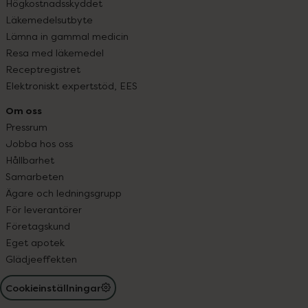
Högkostnadsskyddet
Läkemedelsutbyte
Lämna in gammal medicin
Resa med läkemedel
Receptregistret
Elektroniskt expertstöd, EES
Om oss
Pressrum
Jobba hos oss
Hållbarhet
Samarbeten
Ägare och ledningsgrupp
För leverantörer
Företagskund
Eget apotek
Glädjeeffekten
Cookieinställningar