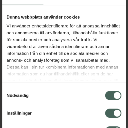
Aktuella erbjudanden
Denna webbplats använder cookies
Vi använder enhetsidentifierare för att anpassa innehållet
Beskrivning
Dölj
och annonserna till användarna, tillhandahålla funktioner
för sociala medier och analysera vår trafik. Vi
vidarebefordrar även sådana identifierare och annan
Läs alltid bipacksedeln innan
information från din enhet till de sociala medier och
användning.
annons- och analysföretag som vi samarbetar med.
Dessa kan i sin tur kombinera informationen med annan
EAN:
07046260864078
information som du har tillhandahållit eller som de har
samlat in när du har använt deras tjänster. Samtycke till
cookies är frivilligt och du kan när som helst ändra eller
Bipacksedel från FASS
Visa
Samtyckesval
återkalla ditt samtycke via webbplatsens
Nödvändig
cookieinställningar. Ett återkallat samtycke påverkar inte
lagligheten av behandling som skett innan återkallelsen.
Inställningar