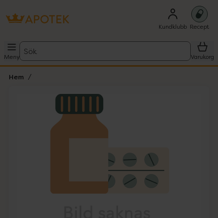
Kundklubb
Recept
Sök
Meny
Varukorg
Hem
Hoppa över Lista
Lista: . Innehåller 1 objekt.