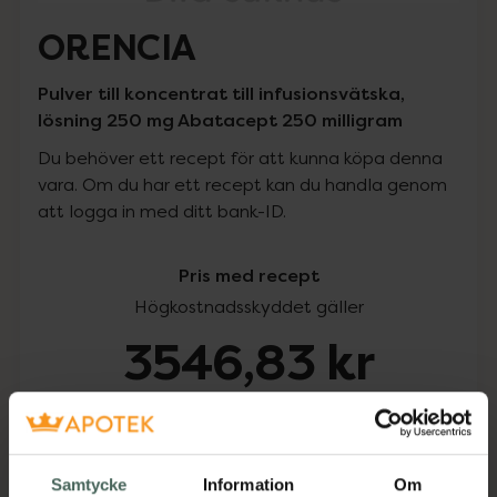
ORENCIA
Pulver till koncentrat till infusionsvätska,
lösning 250 mg Abatacept 250 milligram
Du behöver ett recept för att kunna köpa denna
vara. Om du har ett recept kan du handla genom
att logga in med ditt bank-ID.
Pris med recept
Högkostnadsskyddet gäller
3546,83 kr
I apotek:
3546,83 kr
Köp via ditt recept
Samtycke
Information
Om