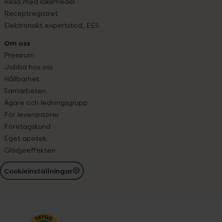
Resa med läkemedel
Receptregistret
Elektroniskt expertstöd, EES
Om oss
Pressrum
Jobba hos oss
Hållbarhet
Samarbeten
Ägare och ledningsgrupp
För leverantörer
Företagskund
Eget apotek
Glädjeeffekten
Cookieinställningar