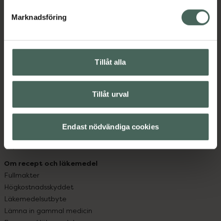
hjälpa just dig att må lite bättre. Välkommen att prata
med oss.
Marknadsföring
Kundservice
Kontakta oss
Tillåt alla
Vanliga frågor
Hitta apotek
Handla tryggt
Tillåt urval
Leverans, betalning och retur
Kundklubb
Sajtens tillgänglighet
Endast nödvändiga cookies
App
Köpvillkor
Om recept och läkemedel
Fullmakter
Högkostnadsskyddet
Läkemedelsutbyte
Lämna in gammal medicin