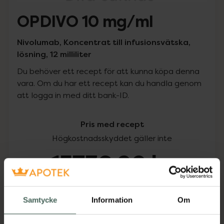
OPDIVO 10 mg/ml
Nivolumab, Koncentrat till infusionsvätska,
lösning, 12 milliliter
Du behöver ett recept för att kunna köpa denna
vara. Om du har ett recept kan du handla genom
att logga in med ditt bank-ID.
Pris med recept
Högkostnadsskyddet gäller inte
15736,90 kr
I apotek:
15736,90 kr
Samtycke
Information
Om
Köp via ditt recept