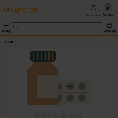
Kundklubb
Recept
Sök
Meny
Varukorg
Hem
Hoppa över Lista
Lista: . Innehåller 1 objekt.