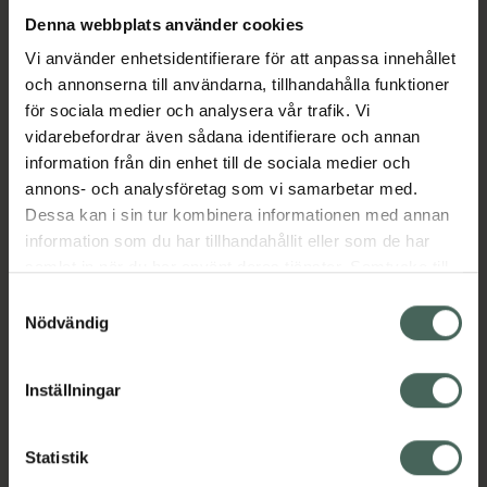
Denna webbplats använder cookies
Aktuella erbjudanden
Vi använder enhetsidentifierare för att anpassa innehållet
och annonserna till användarna, tillhandahålla funktioner
för sociala medier och analysera vår trafik. Vi
Beskrivning
Dölj
vidarebefordrar även sådana identifierare och annan
information från din enhet till de sociala medier och
EAN:
08027950800179
annons- och analysföretag som vi samarbetar med.
Dessa kan i sin tur kombinera informationen med annan
information som du har tillhandahållit eller som de har
Bipacksedel från FASS
Visa
samlat in när du har använt deras tjänster. Samtycke till
cookies är frivilligt och du kan när som helst ändra eller
Samtyckesval
återkalla ditt samtycke via webbplatsens
Nödvändig
cookieinställningar. Ett återkallat samtycke påverkar inte
lagligheten av behandling som skett innan återkallelsen.
Inställningar
Kronans Apotek finns här för dig. Du hittar oss från Skåne i
syd till Lappland i norr, och online i mobilen och på
Statistik
datorn. Oavsett vem du är så är det vårt uppdrag att