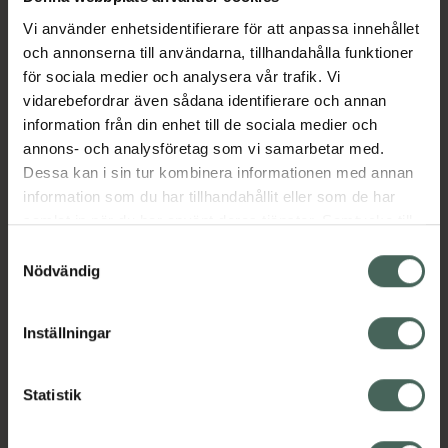
Vi använder enhetsidentifierare för att anpassa innehållet
och annonserna till användarna, tillhandahålla funktioner
Aktuella erbjudanden
för sociala medier och analysera vår trafik. Vi
vidarebefordrar även sådana identifierare och annan
Beskrivning
Dölj
information från din enhet till de sociala medier och
annons- och analysföretag som vi samarbetar med.
Dessa kan i sin tur kombinera informationen med annan
EAN:
07350124338576
information som du har tillhandahållit eller som de har
samlat in när du har använt deras tjänster. Samtycke till
cookies är frivilligt och du kan när som helst ändra eller
Samtyckesval
återkalla ditt samtycke via webbplatsens
Nödvändig
cookieinställningar. Ett återkallat samtycke påverkar inte
lagligheten av behandling som skett innan återkallelsen.
Kronans Apotek finns här för dig. Du hittar oss från Skåne i
Inställningar
syd till Lappland i norr, och online i mobilen och på
datorn. Oavsett vem du är så är det vårt uppdrag att
Statistik
hjälpa just dig att må lite bättre. Välkommen att prata
med oss.