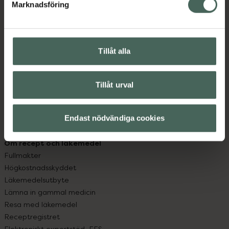
Marknadsföring
Kundservice
Kontakta oss
Vanliga frågor
Hitta apotek
Tillåt alla
Handla tryggt
Leverans, betalning och retur
Tillåt urval
Kundklubb
Sajtens tillgänglighet
App
Endast nödvändiga cookies
Köpvillkor
Om recept och läkemedel
Fullmakter
Högkostnadsskyddet
Läkemedelsutbyte
Lämna in gammal medicin
Resa med läkemedel
Receptregistret
Elektroniskt expertstöd, EES