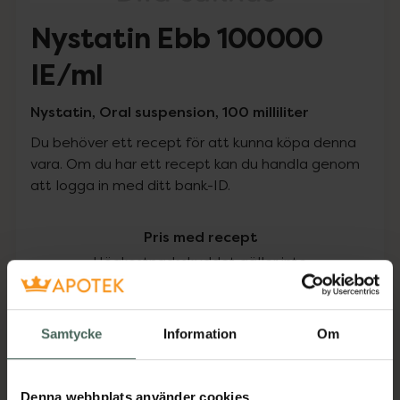
Nystatin Ebb 100000
IE/ml
Nystatin, Oral suspension, 100 milliliter
Du behöver ett recept för att kunna köpa denna
vara. Om du har ett recept kan du handla genom
att logga in med ditt bank-ID.
Pris med recept
Högkostnadsskyddet gäller inte
228,45 kr
Samtycke
Information
Om
I apotek:
228,45 kr
Köp via ditt recept
Denna webbplats använder cookies