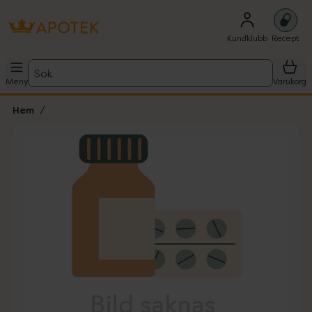
Kundklubb
Recept
Sök
Meny
Varukorg
Hem
Hoppa över Lista
Lista: . Innehåller 1 objekt.