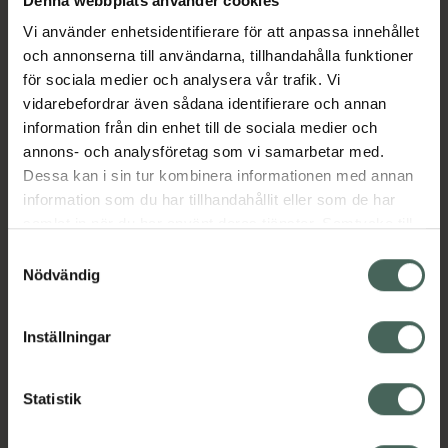
vacker lyster. Förstärker hudens ungdomliga
Denna webbplats använder cookies
drag för en finare och mer välbevarad
Vi använder enhetsidentifierare för att anpassa innehållet
framtoning. Smörj in ansiktet, halsen och
och annonserna till användarna, tillhandahålla funktioner
dekolletaget före din vanliga fuktcreme.
för sociala medier och analysera vår trafik. Vi
Passar alla hudtyper.
vidarebefordrar även sådana identifierare och annan
information från din enhet till de sociala medier och
Jämförpris
16500 kr
/
l
annons- och analysföretag som vi samarbetar med.
EAN:
03264680023101
Dessa kan i sin tur kombinera informationen med annan
Kategorier:
information som du har tillhandahållit eller som de har
samlat in när du har använt deras tjänster. Samtycke till
Ansiktsserum
Ansiktsvård
French Beauty
cookies är frivilligt och du kan när som helst ändra eller
Hudvård
Samtyckesval
återkalla ditt samtycke via webbplatsens
Nödvändig
cookieinställningar. Ett återkallat samtycke påverkar inte
lagligheten av behandling som skett innan återkallelsen.
Omdömen
Visa
Inställningar
Innehåll
Visa
Statistik