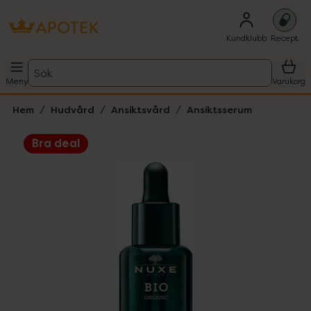
Kundklubb
Recept
Sök
Meny
Varukorg
Hem
Hudvård
Ansiktsvård
Ansiktsserum
Bra deal
Hoppa över Lista
Lista: . Innehåller 1 objekt.