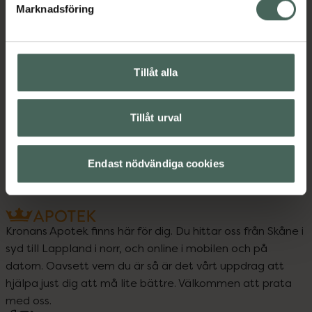
Instruktioner
Visa
Marknadsföring
Tillåt alla
Upptäck flera produkter inom
Ansiktsserum
Ansiktsvård
Tillåt urval
French Beauty
Hudvård
Endast nödvändiga cookies
Kronans Apotek finns här för dig. Du hittar oss från Skåne i
syd till Lappland i norr, och online i mobilen och på
datorn. Oavsett vem du är så är det vårt uppdrag att
hjälpa just dig att må lite bättre. Välkommen att prata
med oss.