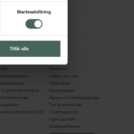
Marknadsföring
Tillåt alla
cept och läkemedel
Om oss
kter
Pressrum
tnadsskyddet
Jobba hos oss
edelsutbyte
Hållbarhet
in gammal medicin
Samarbeten
med läkemedel
Ägare och ledningsgrupp
registret
För leverantörer
oniskt expertstöd, EES
Företagskund
Eget apotek
Glädjeeffekten