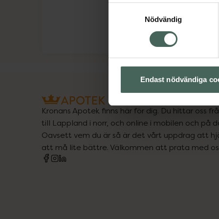
Samtyckesval
Nödvändig
Endast nödvändiga co
Kronans Apotek finns här för dig. Du hittar oss fr
till Lappland i norr, och online i mobilen och på d
Oavsett vem du är så är det vårt uppdrag att hjä
att må lite bättre. Välkommen att prata med os