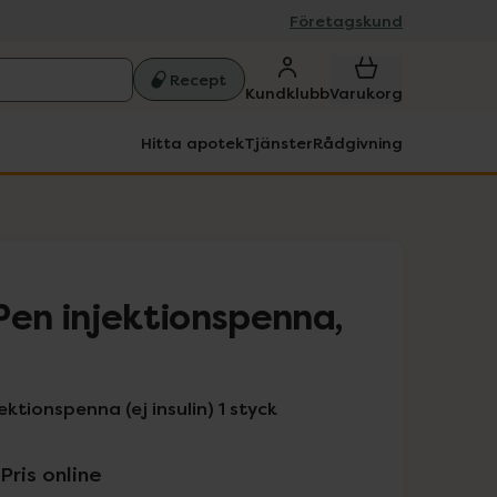
Företagskund
Recept
Kundklubb
Varukorg
Hitta apotek
Tjänster
Rådgivning
Pen injektionspenna,
ktionspenna (ej insulin) 1 styck
Pris online