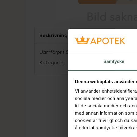
Beskrivning
Jämförpris
821,88 kr
/
st
Samtycke
Kategorier:
Denna webbplats använder 
Vi använder enhetsidentifierar
sociala medier och analysera 
till de sociala medier och a
med annan information som du 
cookies är frivilligt och du k
återkallat samtycke påverkar 