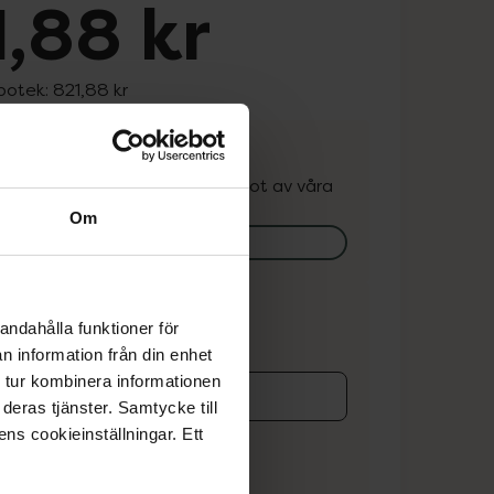
,88 kr
apotek:
821,88 kr
. Varan kan finnas i lager hos något av våra
k.
Om
lagerstatus på apotek
ns i lager online
andahålla funktioner för
n information från din enhet
 tur kombinera informationen
deras tjänster. Samtycke till
koren
ens cookieinställningar. Ett