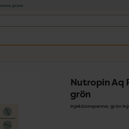
amma priser
Nutropin Aq 
grön
injektionspenna, grön Inje