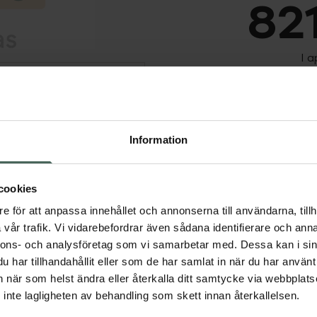
821
I 
Dölj
Tillfälligt slut
Tillfälligt slut online
fysiska Kronans Apote
Information
Se 
cookies
Få mejl när varan fin
e för att anpassa innehållet och annonserna till användarna, tillh
vår trafik. Vi vidarebefordrar även sådana identifierare och anna
Din e-postadress
nnons- och analysföretag som vi samarbetar med. Dessa kan i sin
har tillhandahållit eller som de har samlat in när du har använt 
vill
Jag accepterar
an när som helst ändra eller återkalla ditt samtycke via webbplats
inte lagligheten av behandling som skett innan återkallelsen.
Spara