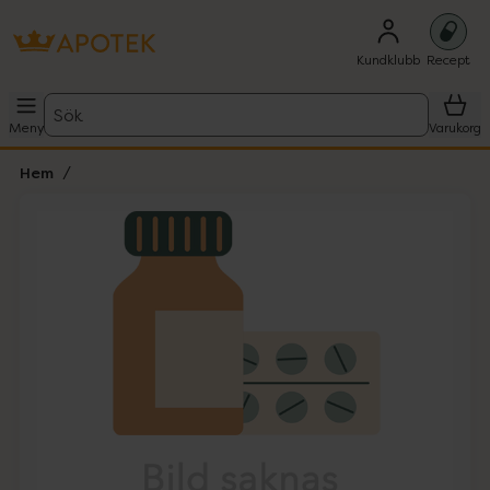
Kundklubb
Recept
Sök
Meny
Varukorg
Hem
Hoppa över Lista
Lista: . Innehåller 1 objekt.