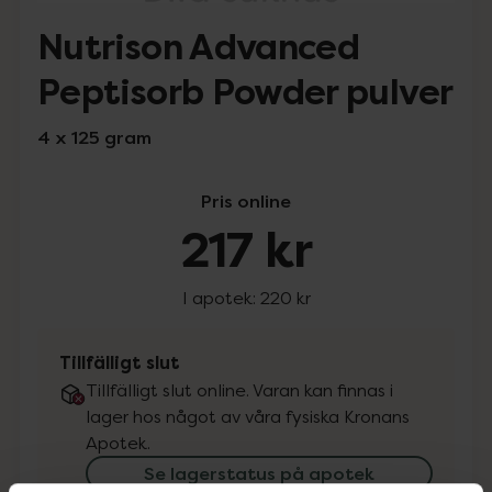
Nutrison Advanced
Peptisorb Powder pulver
4 x 125 gram
Pris online
217 kr
I apotek:
220 kr
Tillfälligt slut
Tillfälligt slut online. Varan kan finnas i
lager hos något av våra fysiska Kronans
Apotek.
Se lagerstatus på apotek