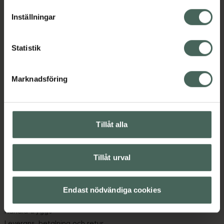
lagligheten av behandling som skett innan återkallelsen.
Inställningar
Statistik
Marknadsföring
Kronans Apotek finns här för dig. Du hittar oss från Skåne i
syd till Lappland i norr, och online i mobilen och på
datorn. Oavsett vem du är så är det vårt uppdrag att
hjälpa just dig att må lite bättre. Välkommen att prata
Tillåt alla
med oss.
Tillåt urval
Kundservice
Kontakta oss
Vanliga frågor
Endast nödvändiga cookies
Hitta apotek
Handla tryggt
Leverans, betalning och retur