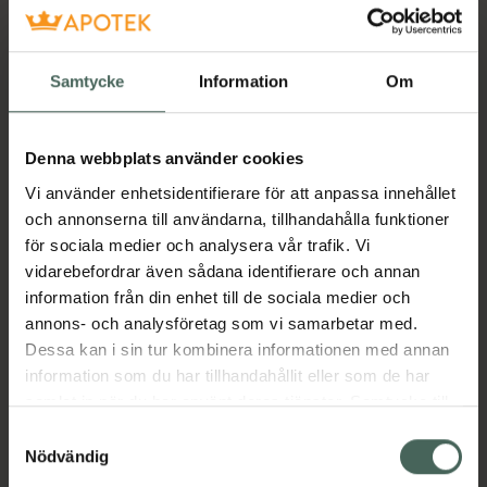
Få mejl när varan finns i lager online
Samtycke
Information
Om
Din e-postadress
Denna webbplats använder cookies
villkoren
Jag accepterar
Vi använder enhetsidentifierare för att anpassa innehållet
Spara
och annonserna till användarna, tillhandahålla funktioner
för sociala medier och analysera vår trafik. Vi
vidarebefordrar även sådana identifierare och annan
Aktuella erbjudanden
information från din enhet till de sociala medier och
annons- och analysföretag som vi samarbetar med.
Beskrivning
Dölj
Dessa kan i sin tur kombinera informationen med annan
information som du har tillhandahållit eller som de har
Jämförpris
1831,96 kr
/
kg
samlat in när du har använt deras tjänster. Samtycke till
cookies är frivilligt och du kan när som helst ändra eller
Samtyckesval
EAN:
08712400763134
återkalla ditt samtycke via webbplatsens
Nödvändig
Kategorier:
cookieinställningar. Ett återkallat samtycke påverkar inte