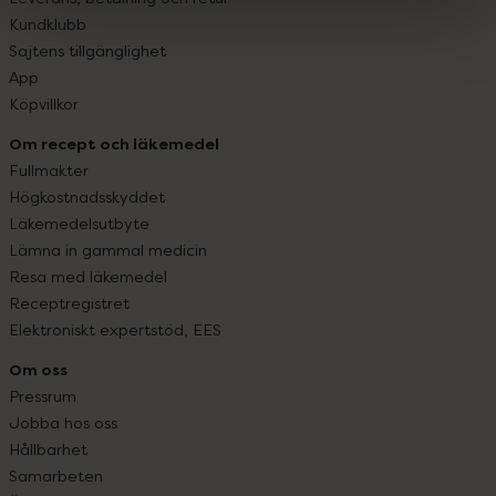
Kundklubb
Sajtens tillgänglighet
App
Köpvillkor
Om recept och läkemedel
Fullmakter
Högkostnadsskyddet
Läkemedelsutbyte
Lämna in gammal medicin
Resa med läkemedel
Receptregistret
Elektroniskt expertstöd, EES
Om oss
Pressrum
Jobba hos oss
Hållbarhet
Samarbeten