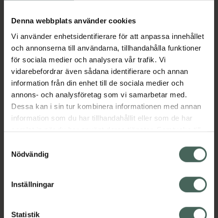
Köp via ditt recept
Denna webbplats använder cookies
Vi använder enhetsidentifierare för att anpassa innehållet
Aktuella erbjudanden
och annonserna till användarna, tillhandahålla funktioner
för sociala medier och analysera vår trafik. Vi
Beskrivning
Dölj
vidarebefordrar även sådana identifierare och annan
information från din enhet till de sociala medier och
annons- och analysföretag som vi samarbetar med.
EAN:
04030539173759
Dessa kan i sin tur kombinera informationen med annan
information som du har tillhandahållit eller som de har
samlat in när du har använt deras tjänster. Samtycke till
Bipacksedel från FASS
Visa
cookies är frivilligt och du kan när som helst ändra eller
Samtyckesval
återkalla ditt samtycke via webbplatsens
Nödvändig
cookieinställningar. Ett återkallat samtycke påverkar inte
lagligheten av behandling som skett innan återkallelsen.
Inställningar
Kronans Apotek finns här för dig. Du hittar oss från Skåne i
syd till Lappland i norr, och online i mobilen och på
Statistik