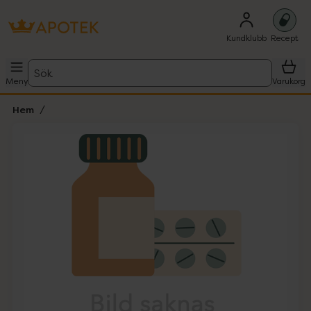
Kundklubb
Recept
Sök
Meny
Varukorg
Hem
Hoppa över Lista
Lista: . Innehåller 1 objekt.