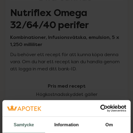
Nutriflex Omega
32/64/40 perifer
Kombinationer, Infusionsvätska, emulsion, 5 x
1,250 milliliter
Du behöver ett recept för att kunna köpa denna
vara. Om du har ett recept kan du handla genom
att logga in med ditt bank-ID.
Pris med recept
Högkostnadsskyddet gäller
1346,16 kr
I apotek:
1346,16 kr
Samtycke
Information
Om