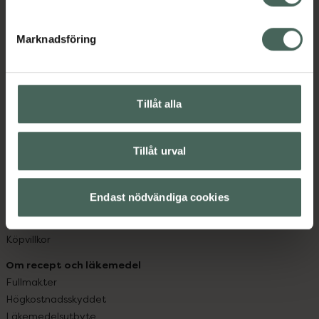
datorn. Oavsett vem du är så är det vårt uppdrag att
hjälpa just dig att må lite bättre. Välkommen att prata
Marknadsföring
med oss.
Kundservice
Kontakta oss
Tillåt alla
Vanliga frågor
Hitta apotek
Tillåt urval
Handla tryggt
Leverans, betalning och retur
Kundklubb
Endast nödvändiga cookies
Sajtens tillgänglighet
App
Köpvillkor
Om recept och läkemedel
Fullmakter
Högkostnadsskyddet
Läkemedelsutbyte