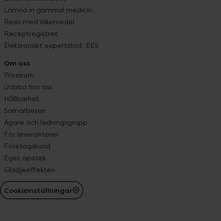
Lämna in gammal medicin
Resa med läkemedel
Receptregistret
Elektroniskt expertstöd, EES
Om oss
Pressrum
Jobba hos oss
Hållbarhet
Samarbeten
Ägare och ledningsgrupp
För leverantörer
Företagskund
Eget apotek
Glädjeeffekten
Cookieinställningar