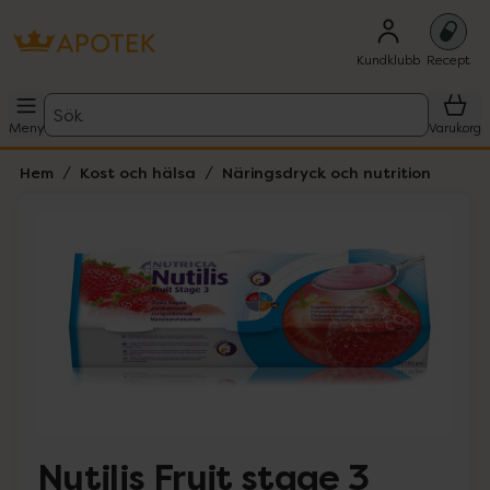
Kundklubb
Recept
Sök
Meny
Varukorg
Hem
Kost och hälsa
Näringsdryck och nutrition
Hoppa över Lista
Lista: . Innehåller 1 objekt.
Nutilis Fruit stage 3