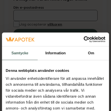
Din e-postadress
villkoren
Jag accepterar
Spara
Aktuella erbjudanden
Samtycke
Information
Om
Beskrivning
Dölj
Denna webbplats använder cookies
Nutilis Fruit Stage 3 är ett energi- och
Vi använder enhetsidentifierare för att anpassa innehållet
proteinrikt kosttillägg i puddingkonsistens
och annonserna till användarna, tillhandahålla funktioner
anpassat för patienter med dysfagi.
för sociala medier och analysera vår trafik. Vi
Produkten innehåller en unik blandning av
vidarebefordrar även sådana identifierare och annan
kostfiber, är laktosreducerad och glutenfri.
information från din enhet till de sociala medier och
Nutilis Fruit Stage 3 har amylasresistenta
annons- och analysföretag som vi samarbetar med.