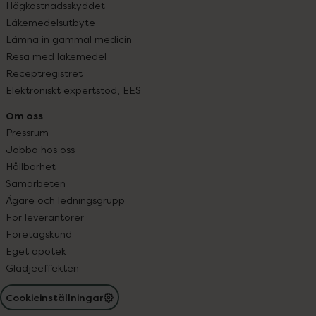
Högkostnadsskyddet
Läkemedelsutbyte
Lämna in gammal medicin
Resa med läkemedel
Receptregistret
Elektroniskt expertstöd, EES
Om oss
Pressrum
Jobba hos oss
Hållbarhet
Samarbeten
Ägare och ledningsgrupp
För leverantörer
Företagskund
Eget apotek
Glädjeeffekten
Cookieinställningar