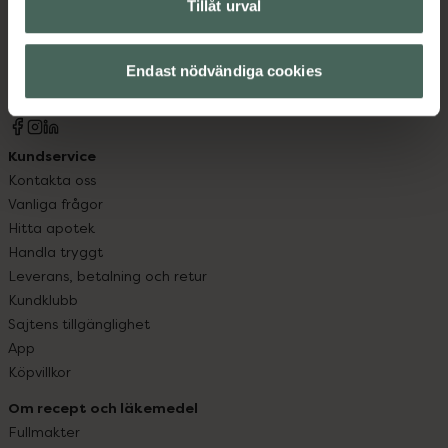
Kronans Apotek finns här för dig. Du hittar oss från Skåne i
Tillåt urval
syd till Lappland i norr, och online i mobilen och på
datorn. Oavsett vem du är så är det vårt uppdrag att
Endast nödvändiga cookies
hjälpa just dig att må lite bättre. Välkommen att prata
med oss.
Kundservice
Kontakta oss
Vanliga frågor
Hitta apotek
Handla tryggt
Leverans, betalning och retur
Kundklubb
Sajtens tillgänglighet
App
Köpvillkor
Om recept och läkemedel
Fullmakter