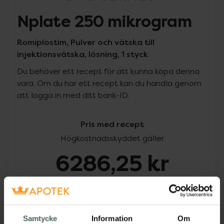
Nplate 250 mikrogram
Romiplostim, Pulver och vätska till
injektionsvätska, lösning, 1 styck
Du behöver ett recept för att kunna köpa denna
vara. Om du har ett recept kan du handla genom
att logga in med ditt bank-ID.
Pris med recept
Högkostnadsskyddet gäller
6286,25 kr
I apotek:
6286,25 kr
Köp via ditt recept
Samtycke
Information
Om