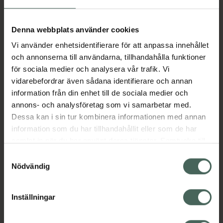
Aktuella erbjudanden
Denna webbplats använder cookies
Vi använder enhetsidentifierare för att anpassa innehållet
Beskrivning
Dölj
och annonserna till användarna, tillhandahålla funktioner
för sociala medier och analysera vår trafik. Vi
vidarebefordrar även sådana identifierare och annan
Läs alltid bipacksedeln innan
information från din enhet till de sociala medier och
användning.
annons- och analysföretag som vi samarbetar med.
Dessa kan i sin tur kombinera informationen med annan
EAN:
05712440005211
information som du har tillhandahållit eller som de har
samlat in när du har använt deras tjänster. Samtycke till
cookies är frivilligt och du kan när som helst ändra eller
Bipacksedel från FASS
Visa
Samtyckesval
återkalla ditt samtycke via webbplatsens
Nödvändig
cookieinställningar. Ett återkallat samtycke påverkar inte
lagligheten av behandling som skett innan återkallelsen.
Inställningar