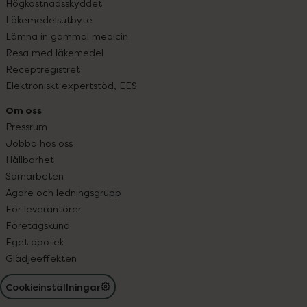
Högkostnadsskyddet
Läkemedelsutbyte
Lämna in gammal medicin
Resa med läkemedel
Receptregistret
Elektroniskt expertstöd, EES
Om oss
Pressrum
Jobba hos oss
Hållbarhet
Samarbeten
Ägare och ledningsgrupp
För leverantörer
Företagskund
Eget apotek
Glädjeeffekten
Cookieinställningar