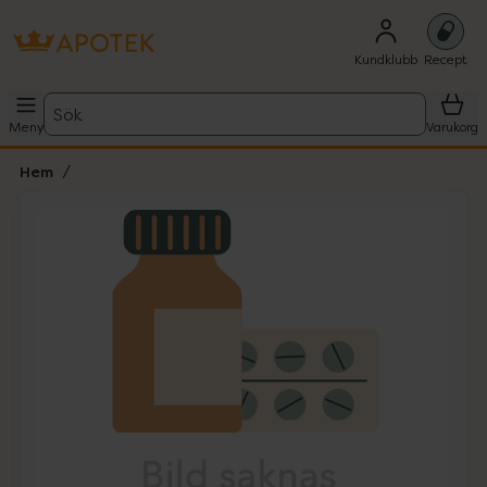
Kundklubb
Recept
Sök
Meny
Varukorg
Hem
Hoppa över Lista
Lista: . Innehåller 1 objekt.