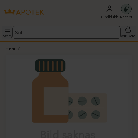
Kundklubb
Recept
Sök
Meny
Varukorg
Hem
Hoppa över Lista
Lista: . Innehåller 1 objekt.