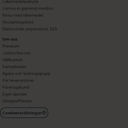
Läkemedelsutbyte
Lämna in gammal medicin
Resa med läkemedel
Receptregistret
Elektroniskt expertstöd, EES
Om oss
Pressrum
Jobba hos oss
Hållbarhet
Samarbeten
Ägare och ledningsgrupp
För leverantörer
Företagskund
Eget apotek
Glädjeeffekten
Cookieinställningar