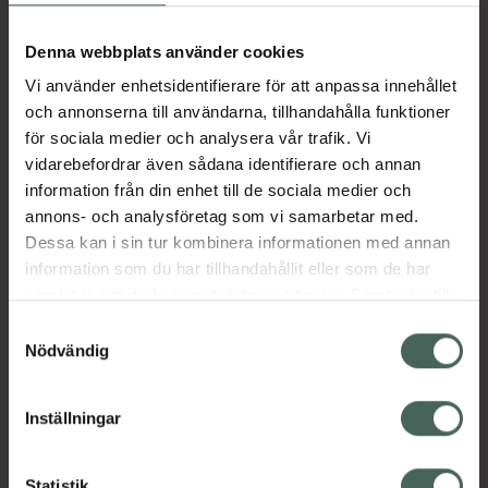
Aktuella erbjudanden
Denna webbplats använder cookies
Vi använder enhetsidentifierare för att anpassa innehållet
Beskrivning
Dölj
och annonserna till användarna, tillhandahålla funktioner
för sociala medier och analysera vår trafik. Vi
vidarebefordrar även sådana identifierare och annan
Läs alltid bipacksedeln innan
information från din enhet till de sociala medier och
användning.
annons- och analysföretag som vi samarbetar med.
EAN:
07046265819981
Dessa kan i sin tur kombinera informationen med annan
information som du har tillhandahållit eller som de har
samlat in när du har använt deras tjänster. Samtycke till
Bipacksedel från FASS
Visa
cookies är frivilligt och du kan när som helst ändra eller
Samtyckesval
återkalla ditt samtycke via webbplatsens
Nödvändig
cookieinställningar. Ett återkallat samtycke påverkar inte
lagligheten av behandling som skett innan återkallelsen.
Inställningar
Kronans Apotek finns här för dig. Du hittar oss från Skåne i
Statistik