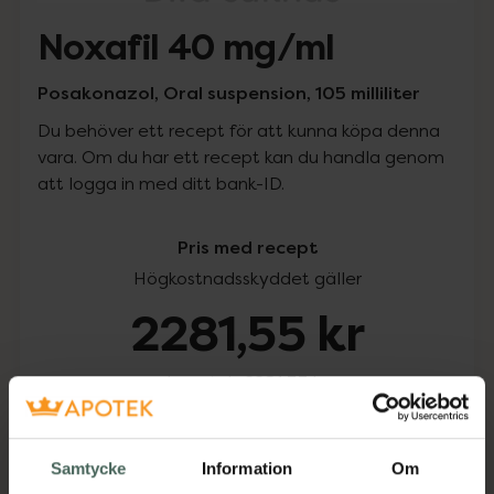
Noxafil 40 mg/ml
Posakonazol, Oral suspension, 105 milliliter
Du behöver ett recept för att kunna köpa denna
vara. Om du har ett recept kan du handla genom
att logga in med ditt bank-ID.
Pris med recept
Högkostnadsskyddet gäller
2281,55 kr
I apotek:
2281,55 kr
Köp via ditt recept
Samtycke
Information
Om