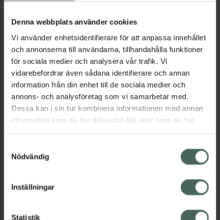
Aktuella erbjudanden
Denna webbplats använder cookies
Beskrivning
Dölj
Vi använder enhetsidentifierare för att anpassa innehållet
och annonserna till användarna, tillhandahålla funktioner
för sociala medier och analysera vår trafik. Vi
Läs alltid bipacksedeln innan
vidarebefordrar även sådana identifierare och annan
användning.
information från din enhet till de sociala medier och
annons- och analysföretag som vi samarbetar med.
EAN:
05099151916099
Dessa kan i sin tur kombinera informationen med annan
information som du har tillhandahållit eller som de har
samlat in när du har använt deras tjänster. Samtycke till
Bipacksedel från FASS
Visa
cookies är frivilligt och du kan när som helst ändra eller
Samtyckesval
återkalla ditt samtycke via webbplatsens
Nödvändig
cookieinställningar. Ett återkallat samtycke påverkar inte
lagligheten av behandling som skett innan återkallelsen.
Inställningar
Kronans Apotek finns här för dig. Du hittar oss från Skåne i
Statistik
syd till Lappland i norr, och online i mobilen och på