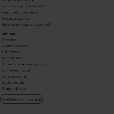
Lämna in gammal medicin
Resa med läkemedel
Receptregistret
Elektroniskt expertstöd, EES
Om oss
Pressrum
Jobba hos oss
Hållbarhet
Samarbeten
Ägare och ledningsgrupp
För leverantörer
Företagskund
Eget apotek
Glädjeeffekten
Cookieinställningar