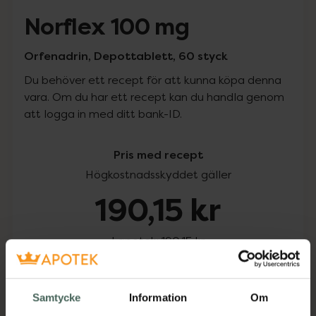
Norflex 100 mg
Orfenadrin, Depottablett, 60 styck
Du behöver ett recept för att kunna köpa denna
vara. Om du har ett recept kan du handla genom
att logga in med ditt bank-ID.
Pris med recept
Högkostnadsskyddet gäller
190,15 kr
I apotek:
190,15 kr
Köp via ditt recept
Samtycke
Information
Om