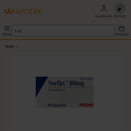
Kundklubb
Recept
Sök
Meny
Varukorg
Hem
Hoppa över Lista
Lista: . Innehåller 1 objekt.