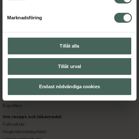
datorn. Oavsett vem du är så är det vårt uppdrag att
hjälpa just dig att må lite bättre. Välkommen att prata
Marknadsföring
med oss.
Kundservice
Kontakta oss
Tillåt alla
Vanliga frågor
Hitta apotek
Tillåt urval
Handla tryggt
Leverans, betalning och retur
Kundklubb
Endast nödvändiga cookies
Sajtens tillgänglighet
App
Köpvillkor
Om recept och läkemedel
Fullmakter
Högkostnadsskyddet
Läkemedelsutbyte