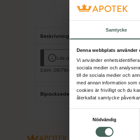
Samtycke
Beskrivning
Denna webbplats använder 
Läs alltid bipacksedeln innan använ
Vi använder enhetsidentifierar
sociala medier och analysera 
EAN:
08718481145043
till de sociala medier och a
med annan information som du 
cookies är frivilligt och du k
Bipacksedel från FASS
återkallat samtycke påverkar 
Samtyckesval
Nödvändig