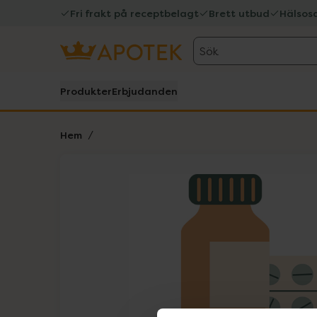
Fri frakt på receptbelagt
Brett utbud
Hälsos
Sök
Produkter
Erbjudanden
Hem
Hoppa över Lista
Lista: . Innehåller 1 objekt.