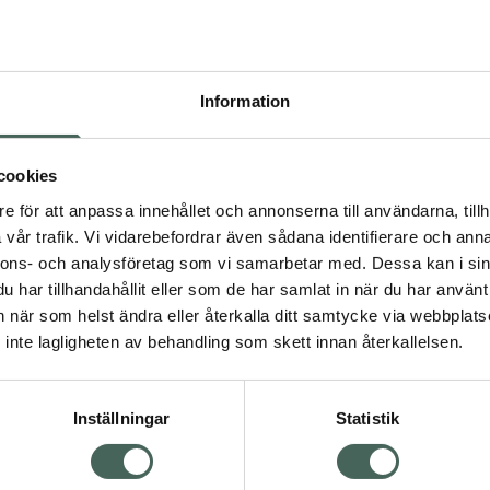
Pr
Högkos
589
Information
Dölj
I a
cookies
dning.
e för att anpassa innehållet och annonserna till användarna, tillh
Kö
vår trafik. Vi vidarebefordrar även sådana identifierare och anna
nnons- och analysföretag som vi samarbetar med. Dessa kan i sin
har tillhandahållit eller som de har samlat in när du har använt 
Aktuella erbjudanden
an när som helst ändra eller återkalla ditt samtycke via webbplats
Visa
inte lagligheten av behandling som skett innan återkallelsen.
Inställningar
Statistik
Kundservice
Om re