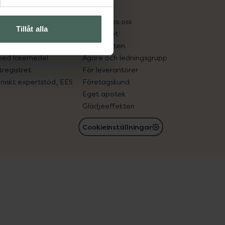
kter
Pressrum
tnadsskyddet
Jobba hos oss
Tillåt alla
edelsutbyte
Hållbarhet
in gammal medicin
Samarbeten
med läkemedel
Ägare och ledningsgrupp
registret
För leverantörer
oniskt expertstöd, EES
Företagskund
Eget apotek
Glädjeeffekten
Cookieinställningar