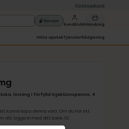
Företagskund
Recept
Kundklubb
Varukorg
Hitta apotek
Tjänster
Rådgivning
 mg
ska, lösning i förfylld injektionspenna, 4
att kunna köpa denna vara. Om du har ett
 att logga in med ditt bank-ID.