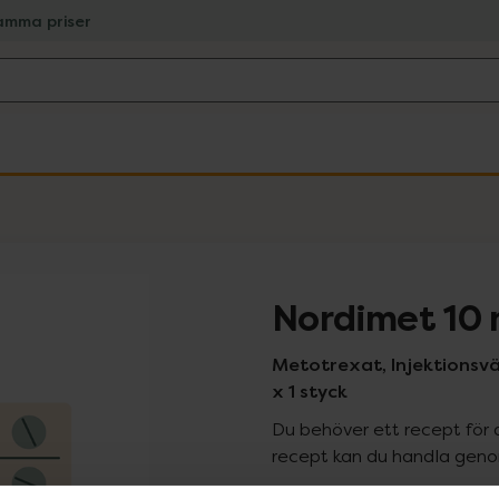
amma priser
Nordimet 10
Metotrexat, Injektionsvät
x 1 styck
Du behöver ett recept för 
recept kan du handla genom