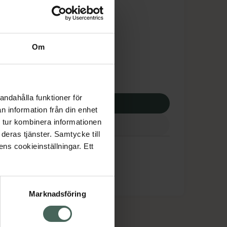
is med recept
tnadsskyddet gäller
,49 kr
Om
potek:
589,49 kr
andahålla funktioner för
p via ditt recept
n information från din enhet
 tur kombinera informationen
deras tjänster. Samtycke till
ens cookieinställningar. Ett
Marknadsföring
cept och läkemedel
Om oss