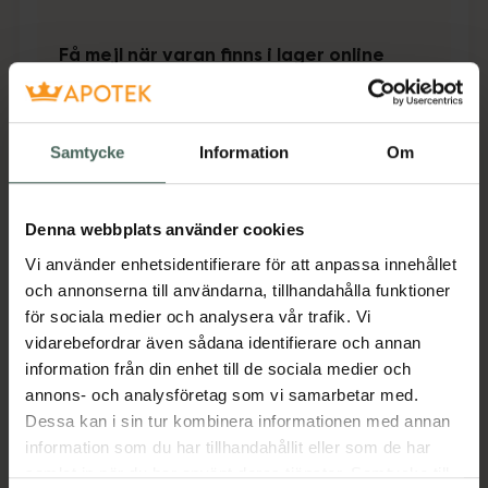
Få mejl när varan finns i lager online
Din e-postadress
Samtycke
Information
Om
villkoren
Jag accepterar
Spara
Denna webbplats använder cookies
Vi använder enhetsidentifierare för att anpassa innehållet
Aktuella erbjudanden
och annonserna till användarna, tillhandahålla funktioner
för sociala medier och analysera vår trafik. Vi
Beskrivning
Dölj
vidarebefordrar även sådana identifierare och annan
information från din enhet till de sociala medier och
annons- och analysföretag som vi samarbetar med.
Jämförpris
643,13 kr
/
st
Dessa kan i sin tur kombinera informationen med annan
EAN:
07350046610149
information som du har tillhandahållit eller som de har
samlat in när du har använt deras tjänster. Samtycke till
Kategorier: