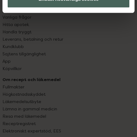
Kundservice
Kontakta oss
Vanliga frågor
Hitta apotek
Handla tryggt
Leverans, betalning och retur
Kundklubb
Sajtens tillgänglighet
App
Köpvillkor
Om recept och läkemedel
Fullmakter
Högkostnadsskyddet
Läkemedelsutbyte
Lämna in gammal medicin
Resa med läkemedel
Receptregistret
Elektroniskt expertstöd, EES