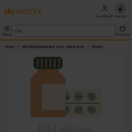
Kundklubb
Recept
Sök
Meny
Varukorg
Hem
Vårdhjälpmedel och säkerhet
Stomi
Hoppa över Lista
Lista: . Innehåller 1 objekt.