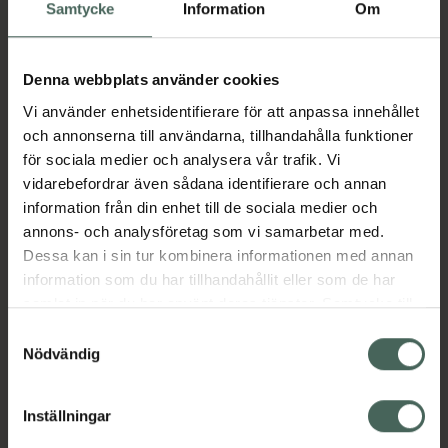
Köp via ditt recept
Samtycke
Information
Om
Denna webbplats använder cookies
Aktuella erbjudanden
Vi använder enhetsidentifierare för att anpassa innehållet
och annonserna till användarna, tillhandahålla funktioner
Beskrivning
Dölj
för sociala medier och analysera vår trafik. Vi
vidarebefordrar även sådana identifierare och annan
information från din enhet till de sociala medier och
Läs alltid bipacksedeln innan
annons- och analysföretag som vi samarbetar med.
användning.
Dessa kan i sin tur kombinera informationen med annan
EAN:
04750341005283
information som du har tillhandahållit eller som de har
samlat in när du har använt deras tjänster. Samtycke till
cookies är frivilligt och du kan när som helst ändra eller
Samtyckesval
återkalla ditt samtycke via webbplatsens
Nödvändig
Bipacksedel från FASS
Visa
cookieinställningar. Ett återkallat samtycke påverkar inte
lagligheten av behandling som skett innan återkallelsen.
Inställningar