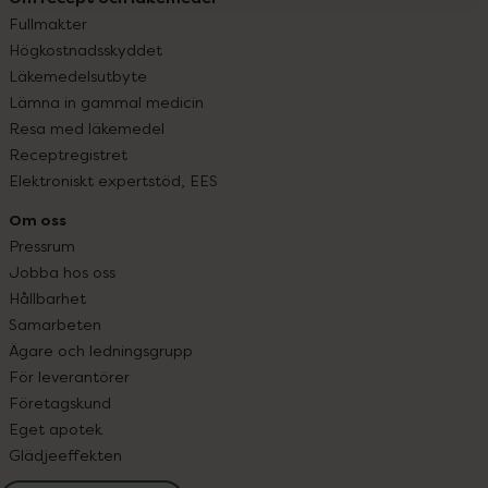
Fullmakter
Högkostnadsskyddet
Läkemedelsutbyte
Lämna in gammal medicin
Resa med läkemedel
Receptregistret
Elektroniskt expertstöd, EES
Om oss
Pressrum
Jobba hos oss
Hållbarhet
Samarbeten
Ägare och ledningsgrupp
För leverantörer
Företagskund
Eget apotek
Glädjeeffekten