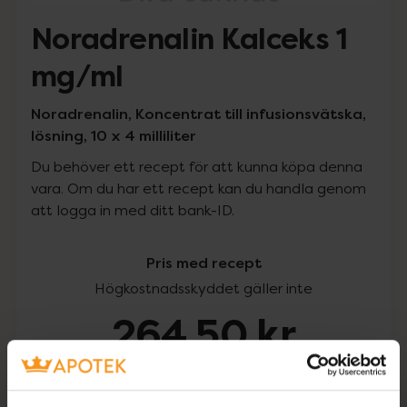
Noradrenalin Kalceks 1
mg/ml
Noradrenalin, Koncentrat till infusionsvätska,
lösning, 10 x 4 milliliter
Du behöver ett recept för att kunna köpa denna
vara. Om du har ett recept kan du handla genom
att logga in med ditt bank-ID.
Pris med recept
Högkostnadsskyddet gäller inte
264,50 kr
I apotek:
264,50 kr