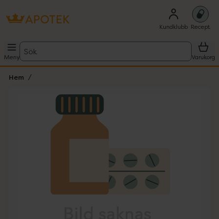
Kundklubb
Recept
Sök
Meny
Varukorg
Hem
Hoppa över Lista
Lista: . Innehåller 1 objekt.