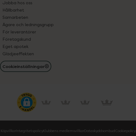
Jobba hos oss
Hållbarhet
Samarbeten
Ägare och ledningsgrupp
För leverantörer
Företagskund
Eget apotek
Glädjeeffekten
Cookieinställningar
Köpvillkor
Integritetspolicy
Klubbens medlemsvillkor
Dataskyddsombud
Cookiepolicy