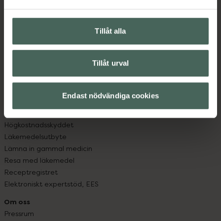
Vanliga frågor
Hitta apotek
Handla tryggt
Tillåt alla
Leverans, betalning och retur
Kundklubb
Sajtens tillgänglighet
Tillåt urval
App
Köpvillkor
Endast nödvändiga cookies
Om recept och läkemedel
Fullmakter
Högkostnadsskyddet
Läkemedelsutbyte
Lämna in gammal medicin
Resa med läkemedel
Receptregistret
Elektroniskt expertstöd, EES
Om oss
Pressrum