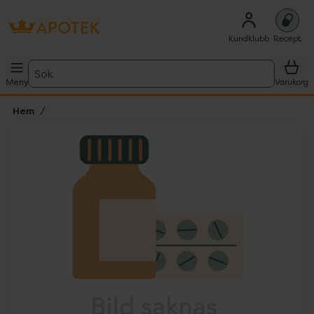
Kundklubb
Recept
Sök
Meny
Varukorg
Hem
Hoppa över Lista
Lista: . Innehåller 1 objekt.