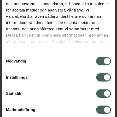
och annonserna till användarna, tillhandahålla funktioner
Aktuella erbjudanden
för sociala medier och analysera vår trafik. Vi
vidarebefordrar även sådana identifierare och annan
Beskrivning
Dölj
information från din enhet till de sociala medier och
annons- och analysföretag som vi samarbetar med.
Dessa kan i sin tur kombinera informationen med annan
information som du har tillhandahållit eller som de har
samlat in när du har använt deras tjänster. Samtycke till
cookies är frivilligt och du kan när som helst ändra eller
Samtyckesval
återkalla ditt samtycke via webbplatsens
Nödvändig
Kronans Apotek finns här för dig. Du hittar oss från Skåne i
cookieinställningar. Ett återkallat samtycke påverkar inte
syd till Lappland i norr, och online i mobilen och på
lagligheten av behandling som skett innan återkallelsen.
Inställningar
datorn. Oavsett vem du är så är det vårt uppdrag att
hjälpa just dig att må lite bättre. Välkommen att prata
med oss.
Statistik
Kundservice
Marknadsföring
Kontakta oss