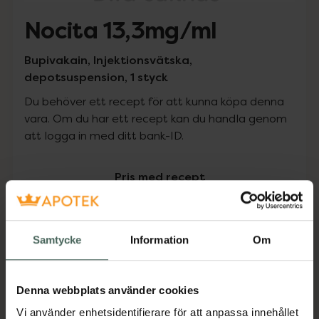
Nocita 13,3mg/ml
Bupivakain, Injektionsvätska,
depotsuspension, 1 styck
Du behöver ett recept för att kunna köpa denna
vara. Om du har ett recept kan du handla genom
att logga in med ditt bank-ID.
Pris med recept
Högkostnadsskyddet gäller inte
0 kr
Samtycke
Information
Om
Köp via ditt recept
Denna webbplats använder cookies
Vi använder enhetsidentifierare för att anpassa innehållet