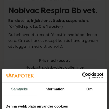
Nobivac Respira Bb vet.
Bordetella, Injektionsvätska, suspension,
förfylld spruta, 5 x 1 dos(er)
Du behöver ett recept för att kunna köpa denna
vara. Om du har ett recept kan du handla genom
att logga in med ditt bank-ID.
Pris med recept
Högkostnadsskyddet gäller inte
638,43 kr
Samtycke
Information
Om
I apotek:
638,43 kr
Köp via ditt recept
Denna webbplats använder cookies