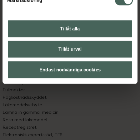
Marknadsföring
Kundservice
Kontakta oss
Vanliga frågor
Hitta apotek
Tillåt alla
Handla tryggt
Leverans, betalning och retur
Kundklubb
Tillåt urval
Sajtens tillgänglighet
App
Endast nödvändiga cookies
Köpvillkor
Om recept och läkemedel
Fullmakter
Högkostnadsskyddet
Läkemedelsutbyte
Lämna in gammal medicin
Resa med läkemedel
Receptregistret
Elektroniskt expertstöd, EES