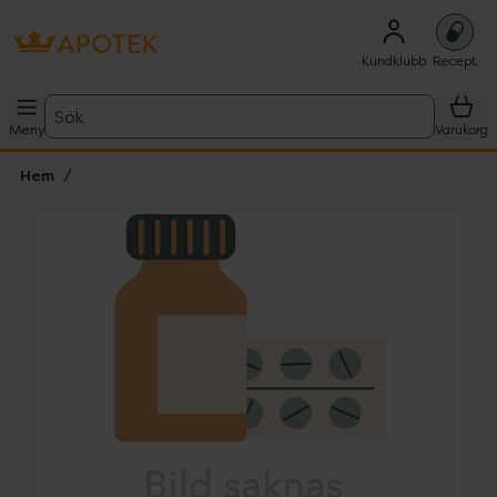
Kundklubb
Recept
Sök
Meny
Varukorg
Hem
Hoppa över Lista
Lista: . Innehåller 1 objekt.