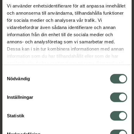
Vi använder enhetsidentifierare för att anpassa innehållet
och annonserna till användarna, tillhandahålla funktioner
Aktuella erbjudanden
för sociala medier och analysera vår trafik. Vi
vidarebefordrar även sådana identifierare och annan
Beskrivning
Dölj
information från din enhet till de sociala medier och
annons- och analysföretag som vi samarbetar med.
EAN:
08713184225603
Dessa kan i sin tur kombinera informationen med annan
information som du har tillhandahållit eller som de har
samlat in när du har använt deras tjänster. Samtycke till
cookies är frivilligt och du kan när som helst ändra eller
Samtyckesval
återkalla ditt samtycke via webbplatsens
Nödvändig
cookieinställningar. Ett återkallat samtycke påverkar inte
Kronans Apotek finns här för dig. Du hittar oss från Skåne i
lagligheten av behandling som skett innan återkallelsen.
Inställningar
syd till Lappland i norr, och online i mobilen och på
datorn. Oavsett vem du är så är det vårt uppdrag att
hjälpa just dig att må lite bättre. Välkommen att prata
Statistik
med oss.