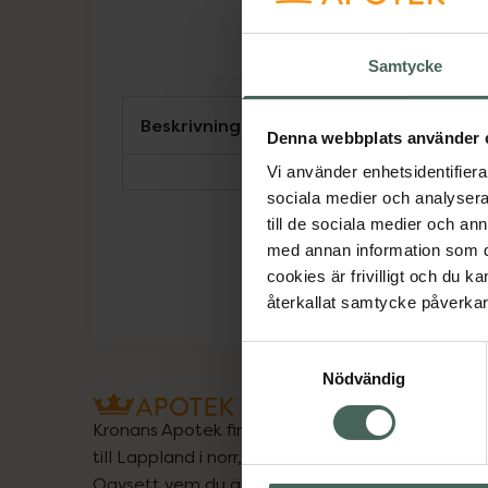
Samtycke
Beskrivning
Denna webbplats använder 
Vi använder enhetsidentifierar
sociala medier och analysera 
till de sociala medier och a
med annan information som du 
cookies är frivilligt och du k
återkallat samtycke påverkar 
Samtyckesval
Nödvändig
Kronans Apotek finns här för dig. Du hittar oss fr
till Lappland i norr, och online i mobilen och på d
Oavsett vem du är så är det vårt uppdrag att hjä