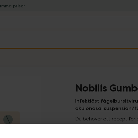
amma priser
Nobilis Gumb
Infektiöst fågelbursitvir
okulonasal suspension/fö
Du behöver ett recept för 
recept kan du handla genom