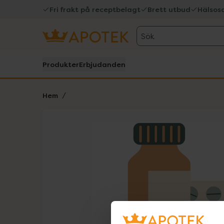
Fri frakt på receptbelagt
Brett utbud
Hälsos
Sök
Produkter
Erbjudanden
Hem
Hoppa över Lista
Lista: . Innehåller 1 objekt.