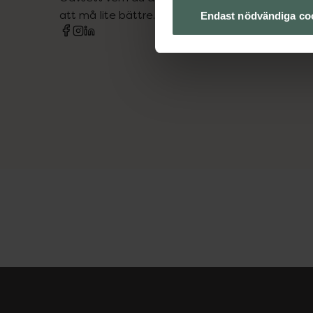
att må lite bättre. Välkommen att prata med os
Endast nödvändiga co