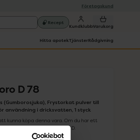
Företagskund
Recept
Kundklubb
Varukorg
Hitta apotek
Tjänster
Rådgivning
oro D 78
us (Gumborosjuka), Frystorkat pulver till
r användning i dricksvatten, 1 styck
att kunna köpa denna vara. Om du har ett
 att logga in med ditt bank-ID.