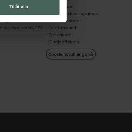
in gammal medicin
Samarbeten
Tillåt alla
med läkemedel
Ägare och ledningsgrupp
registret
För leverantörer
oniskt expertstöd, EES
Företagskund
Eget apotek
Glädjeeffekten
Cookieinställningar