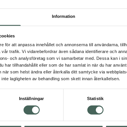
Pr
Högkostna
Information
Dölj
cookies
e för att anpassa innehållet och annonserna till användarna, tillh
Kö
vår trafik. Vi vidarebefordrar även sådana identifierare och anna
nnons- och analysföretag som vi samarbetar med. Dessa kan i sin
har tillhandahållit eller som de har samlat in när du har använt 
an när som helst ändra eller återkalla ditt samtycke via webbplats
Aktuella erbjudanden
inte lagligheten av behandling som skett innan återkallelsen.
Inställningar
Statistik
Kundservice
Om re
ån Skåne i syd
Kontakta oss
Fullma
atorn.
Vanliga frågor
Högkos
lpa just dig
Hitta apotek
Läkem