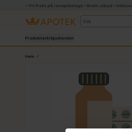
Fri frakt på receptbelagt
Brett utbud
Hälsos
Sök
Produkter
Erbjudanden
Hem
Hoppa över Lista
Lista: . Innehåller 1 objekt.