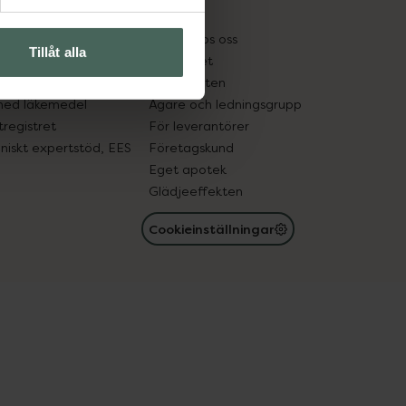
kter
Pressrum
tnadsskyddet
Jobba hos oss
Tillåt alla
edelsutbyte
Hållbarhet
in gammal medicin
Samarbeten
med läkemedel
Ägare och ledningsgrupp
registret
För leverantörer
oniskt expertstöd, EES
Företagskund
Eget apotek
Glädjeeffekten
Cookieinställningar