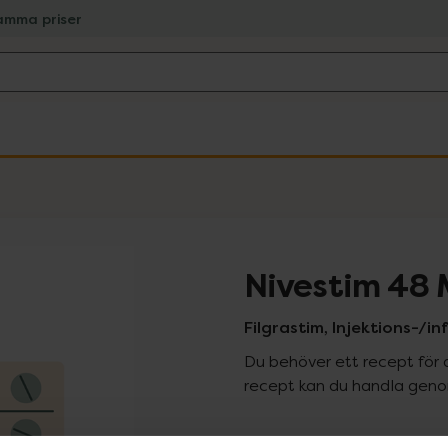
amma priser
Nivestim 48 
Filgrastim, Injektions-/in
Du behöver ett recept för 
recept kan du handla genom
Pr