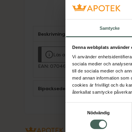
Samtycke
Beskrivning
Denna webbplats använder 
Läs alltid bipacksedeln innan använ
Vi använder enhetsidentifierar
sociala medier och analysera 
EAN:
07046263957098
till de sociala medier och a
med annan information som du 
cookies är frivilligt och du k
Bipacksedel från FASS
återkallat samtycke påverkar 
Samtyckesval
Nödvändig