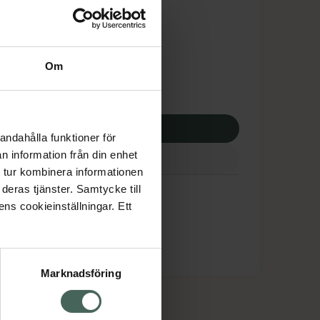
tnadsskyddet gäller
8,24 kr
Om
potek:
3328,24 kr
p via ditt recept
andahålla funktioner för
n information från din enhet
 tur kombinera informationen
deras tjänster. Samtycke till
ens cookieinställningar. Ett
Marknadsföring
cept och läkemedel
Om oss