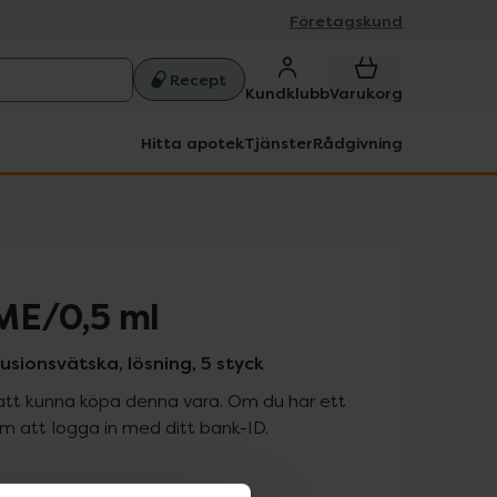
Företagskund
Recept
Kundklubb
Varukorg
Hitta apotek
Tjänster
Rådgivning
ME/0,5 ml
fusionsvätska, lösning, 5 styck
att kunna köpa denna vara. Om du har ett
 att logga in med ditt bank-ID.
is med recept