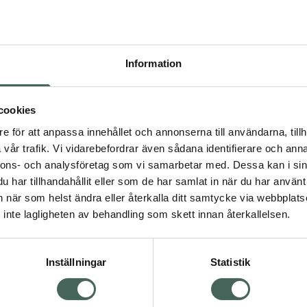
Högkos
332
Information
Dölj
I a
cookies
Kö
dning.
e för att anpassa innehållet och annonserna till användarna, tillh
vår trafik. Vi vidarebefordrar även sådana identifierare och anna
nnons- och analysföretag som vi samarbetar med. Dessa kan i sin
Aktuella erbjudanden
har tillhandahållit eller som de har samlat in när du har använt 
an när som helst ändra eller återkalla ditt samtycke via webbplats
Visa
inte lagligheten av behandling som skett innan återkallelsen.
Inställningar
Statistik
Kundservice
Om re