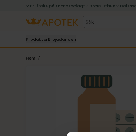
Fri frakt på receptbelagt
Brett utbud
Hälsos
Sök
Produkter
Erbjudanden
Hem
Hoppa över Lista
Lista: . Innehåller 1 objekt.