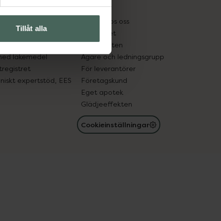
kter
Pressrum
tnadsskyddet
Jobba hos oss
Tillåt alla
edelsutbyte
Hållbarhet
in gammal medicin
Samarbeten
med läkemedel
Ägare och ledningsgrupp
registret
För leverantörer
oniskt expertstöd, EES
Företagskund
Eget apotek
Glädjeeffekten
Cookieinställningar