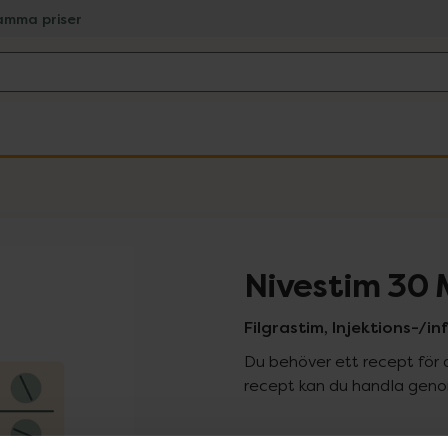
amma priser
Nivestim 30 
Filgrastim, Injektions-/in
Du behöver ett recept för 
recept kan du handla genom
Pr