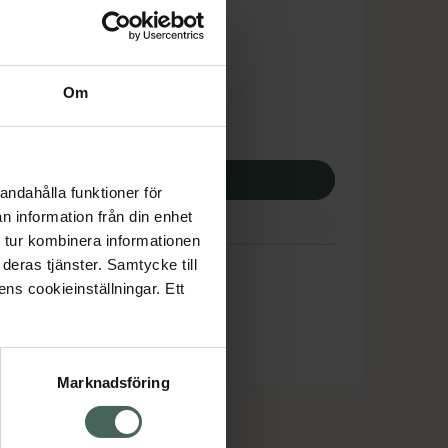
tnadsskyddet gäller
5,74 kr
Om
potek:
2405,74 kr
p via ditt recept
andahålla funktioner för
n information från din enhet
 tur kombinera informationen
deras tjänster. Samtycke till
ens cookieinställningar. Ett
Marknadsföring
cept och läkemedel
Om oss