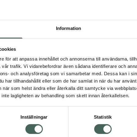
Högkos
240
Information
Dölj
I a
cookies
Kö
dning.
e för att anpassa innehållet och annonserna till användarna, tillh
vår trafik. Vi vidarebefordrar även sådana identifierare och anna
nnons- och analysföretag som vi samarbetar med. Dessa kan i sin
Aktuella erbjudanden
har tillhandahållit eller som de har samlat in när du har använt 
an när som helst ändra eller återkalla ditt samtycke via webbplats
Visa
inte lagligheten av behandling som skett innan återkallelsen.
Inställningar
Statistik
Kundservice
Om re