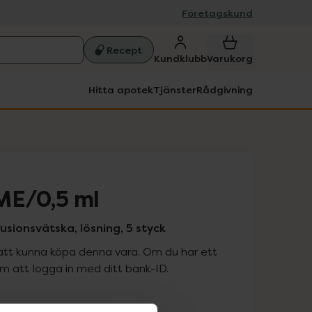
Företagskund
Recept
Kundklubb
Varukorg
Hitta apotek
Tjänster
Rådgivning
ME/0,5 ml
fusionsvätska, lösning, 5 styck
att kunna köpa denna vara. Om du har ett
 att logga in med ditt bank-ID.
is med recept