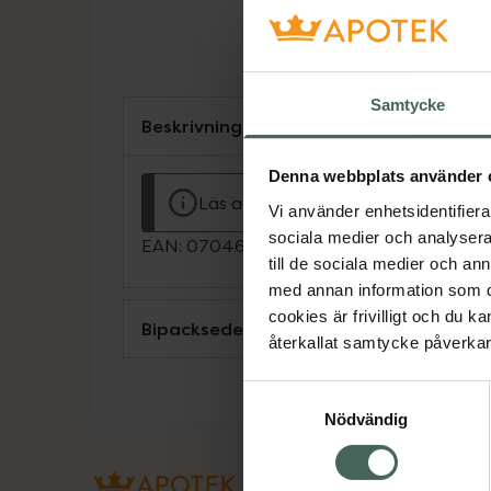
Samtycke
Beskrivning
Denna webbplats använder 
Läs alltid bipacksedeln innan använ
Vi använder enhetsidentifierar
sociala medier och analysera 
EAN:
07046261999021
till de sociala medier och a
med annan information som du 
cookies är frivilligt och du k
Bipacksedel från FASS
återkallat samtycke påverkar 
Samtyckesval
Nödvändig