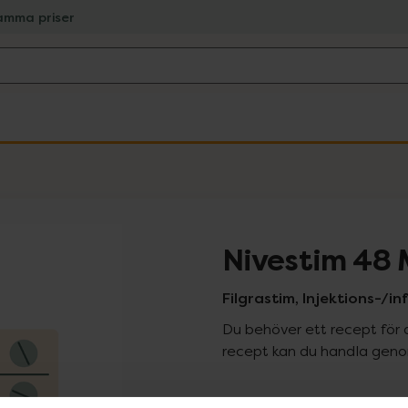
amma priser
Nivestim 48 
Filgrastim, Injektions-/in
Du behöver ett recept för 
recept kan du handla genom
Pr