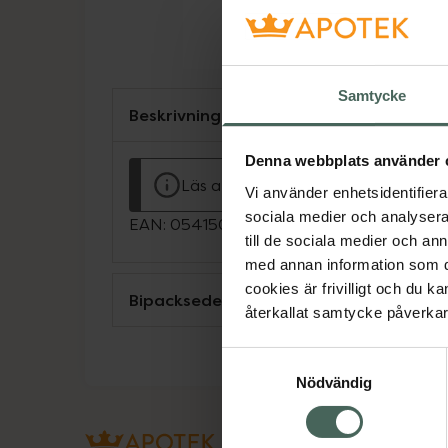
Samtycke
Beskrivning
Denna webbplats använder 
Läs alltid bipacksedeln innan använ
Vi använder enhetsidentifierar
sociala medier och analysera 
EAN:
05415062131442
till de sociala medier och a
med annan information som du 
cookies är frivilligt och du k
Bipacksedel från FASS
återkallat samtycke påverkar 
Samtyckesval
Nödvändig