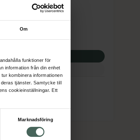
tnadsskyddet gäller
8,25 kr
Om
potek:
3328,25 kr
p via ditt recept
andahålla funktioner för
n information från din enhet
 tur kombinera informationen
deras tjänster. Samtycke till
ens cookieinställningar. Ett
Marknadsföring
cept och läkemedel
Om oss