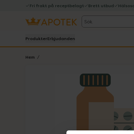
Fri frakt på receptbelagt
Brett utbud
Hälsos
Sök
Produkter
Erbjudanden
Hem
Hoppa över Lista
Lista: . Innehåller 1 objekt.