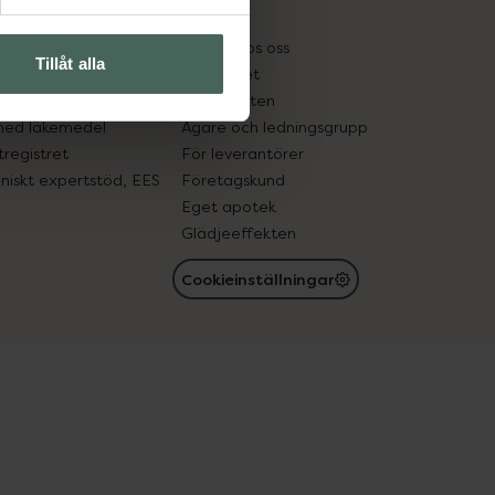
kter
Pressrum
tnadsskyddet
Jobba hos oss
Tillåt alla
edelsutbyte
Hållbarhet
in gammal medicin
Samarbeten
med läkemedel
Ägare och ledningsgrupp
registret
För leverantörer
oniskt expertstöd, EES
Företagskund
Eget apotek
Glädjeeffekten
Cookieinställningar