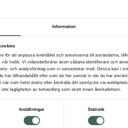
Högkos
332
Information
Dölj
I a
cookies
Kö
dning.
e för att anpassa innehållet och annonserna till användarna, tillh
vår trafik. Vi vidarebefordrar även sådana identifierare och anna
nnons- och analysföretag som vi samarbetar med. Dessa kan i sin
Aktuella erbjudanden
har tillhandahållit eller som de har samlat in när du har använt 
an när som helst ändra eller återkalla ditt samtycke via webbplats
Visa
inte lagligheten av behandling som skett innan återkallelsen.
Inställningar
Statistik
Kundservice
Om re