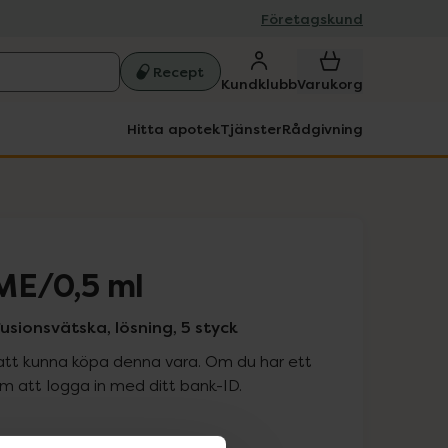
Företagskund
Recept
Kundklubb
Varukorg
Hitta apotek
Tjänster
Rådgivning
ME/0,5 ml
fusionsvätska, lösning, 5 styck
att kunna köpa denna vara. Om du har ett
 att logga in med ditt bank-ID.
is med recept