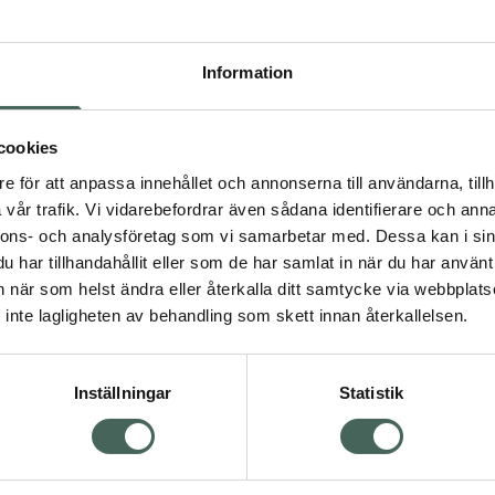
Högkos
240
Information
Dölj
I a
cookies
e för att anpassa innehållet och annonserna till användarna, tillh
Kö
vår trafik. Vi vidarebefordrar även sådana identifierare och anna
nnons- och analysföretag som vi samarbetar med. Dessa kan i sin
har tillhandahållit eller som de har samlat in när du har använt 
Visa
Aktuella erbjudanden
an när som helst ändra eller återkalla ditt samtycke via webbplats
inte lagligheten av behandling som skett innan återkallelsen.
Inställningar
Statistik
Kundservice
Om re
ån Skåne i syd
Kontakta oss
Fullma
atorn.
Vanliga frågor
Högkos