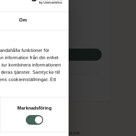
tnadsskyddet gäller
4,52 kr
Om
potek:
2404,52 kr
andahålla funktioner för
p via ditt recept
n information från din enhet
 tur kombinera informationen
deras tjänster. Samtycke till
ens cookieinställningar. Ett
Marknadsföring
cept och läkemedel
Om oss
kter
Pressrum
tnadsskyddet
Jobba hos oss