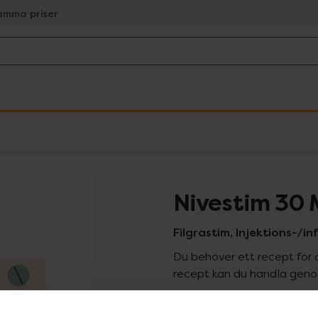
amma priser
Nivestim 30 
Filgrastim, Injektions-/in
Du behöver ett recept för 
recept kan du handla genom
Pr