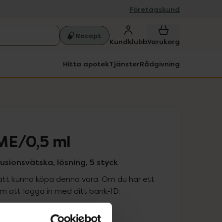
Företagskund
Recept
Kundklubb
Varukorg
Hitta apotek
Tjänster
Rådgivning
ME/0,5 ml
fusionsvätska, lösning, 5 styck
att kunna köpa denna vara. Om du har ett
 att logga in med ditt bank-ID.
is med recept