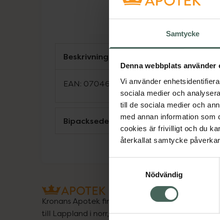
Samtycke
Beskrivning
Denna webbplats använder 
Vi använder enhetsidentifierar
EAN:
07046261783415
sociala medier och analysera 
till de sociala medier och a
med annan information som du 
Bipacksedel från FASS
cookies är frivilligt och du k
återkallat samtycke påverkar 
Samtyckesval
Nödvändig
Kronans Apotek finns här för dig. Du hittar oss fr
till Lappland i norr, och online i mobilen och på d