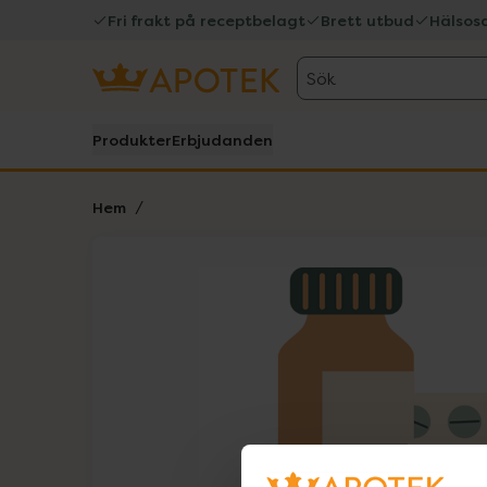
Fri frakt på receptbelagt
Brett utbud
Hälsos
Sök
Produkter
Erbjudanden
Hem
Hoppa över Lista
Lista: . Innehåller 1 objekt.