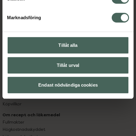
datorn. Oavsett vem du är så är det vårt uppdrag att
hjälpa just dig att må lite bättre. Välkommen att prata
Marknadsföring
med oss.
Kundservice
Tillåt alla
Kontakta oss
Vanliga frågor
Hitta apotek
Tillåt urval
Handla tryggt
Leverans, betalning och retur
Kundklubb
Endast nödvändiga cookies
Sajtens tillgänglighet
App
Köpvillkor
Om recept och läkemedel
Fullmakter
Högkostnadsskyddet