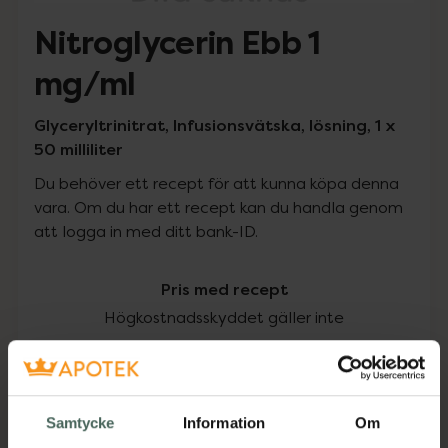
Nitroglycerin Ebb 1
mg/ml
Glyceryltrinitrat, Infusionsvätska, lösning, 1 x
50 milliliter
Du behöver ett recept för att kunna köpa denna
vara. Om du har ett recept kan du handla genom
att logga in med ditt bank-ID.
Pris med recept
Högkostnadsskyddet gäller inte
453,13 kr
I apotek:
453,13 kr
Samtycke
Information
Om