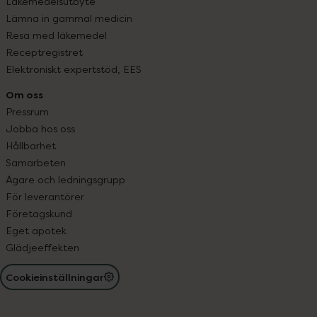
Läkemedelsutbyte
Lämna in gammal medicin
Resa med läkemedel
Receptregistret
Elektroniskt expertstöd, EES
Om oss
Pressrum
Jobba hos oss
Hållbarhet
Samarbeten
Ägare och ledningsgrupp
För leverantörer
Företagskund
Eget apotek
Glädjeeffekten
Cookieinställningar