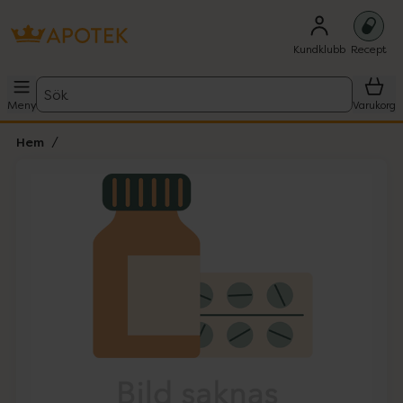
Kundklubb
Recept
Sök
Meny
Varukorg
Hem
Hoppa över Lista
Lista: . Innehåller 1 objekt.