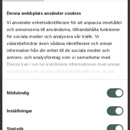
Köp via ditt recept
Denna webbplats använder cookies
Vi använder enhetsidentifierare för att anpassa innehållet
Aktuella erbjudanden
och annonserna till användarna, tillhandahålla funktioner
för sociala medier och analysera vår trafik. Vi
Beskrivning
Dölj
vidarebefordrar även sådana identifierare och annan
information från din enhet till de sociala medier och
annons- och analysföretag som vi samarbetar med.
Läs alltid bipacksedeln innan
Dessa kan i sin tur kombinera informationen med annan
användning.
information som du har tillhandahållit eller som de har
samlat in när du har använt deras tjänster. Samtycke till
EAN:
07350096043997
cookies är frivilligt och du kan när som helst ändra eller
Samtyckesval
återkalla ditt samtycke via webbplatsens
Nödvändig
cookieinställningar. Ett återkallat samtycke påverkar inte
lagligheten av behandling som skett innan återkallelsen.
Inställningar
Kronans Apotek finns här för dig. Du hittar oss från Skåne i
Statistik
syd till Lappland i norr, och online i mobilen och på