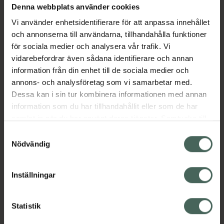
Denna webbplats använder cookies
Aktuella erbjudanden
Vi använder enhetsidentifierare för att anpassa innehållet
och annonserna till användarna, tillhandahålla funktioner
Beskrivning
Dölj
för sociala medier och analysera vår trafik. Vi
vidarebefordrar även sådana identifierare och annan
information från din enhet till de sociala medier och
Läs alltid bipacksedeln innan
annons- och analysföretag som vi samarbetar med.
användning.
Dessa kan i sin tur kombinera informationen med annan
EAN:
07046260536180
information som du har tillhandahållit eller som de har
samlat in när du har använt deras tjänster. Samtycke till
cookies är frivilligt och du kan när som helst ändra eller
Samtyckesval
återkalla ditt samtycke via webbplatsens
Nödvändig
cookieinställningar. Ett återkallat samtycke påverkar inte
lagligheten av behandling som skett innan återkallelsen.
Inställningar
Kronans Apotek finns här för dig. Du hittar oss från Skåne i
syd till Lappland i norr, och online i mobilen och på
datorn. Oavsett vem du är så är det vårt uppdrag att
Statistik
hjälpa just dig att må lite bättre. Välkommen att prata