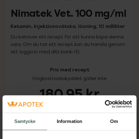
Nimatek Vet. 100 mg/ml
Ketamin, Injektionsvätska, lösning, 10 milliliter
Du behöver ett recept för att kunna köpa denna
vara. Om du har ett recept kan du handla genom
att logga in med ditt bank-ID.
Pris med recept
Högkostnadsskyddet gäller inte
180,95 kr
I apotek:
180,95 kr
Samtycke
Information
Om
Köp via ditt recept