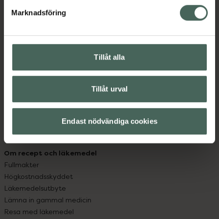
med oss.
Marknadsföring
Kundservice
Kontakta oss
Vanliga frågor
Tillåt alla
Hitta apotek
Handla tryggt
Leverans, betalning och retur
Tillåt urval
Kundklubb
Sajtens tillgänglighet
Endast nödvändiga cookies
App
Köpvillkor
Om recept och läkemedel
Fullmakter
Högkostnadsskyddet
Läkemedelsutbyte
Lämna in gammal medicin
Resa med läkemedel