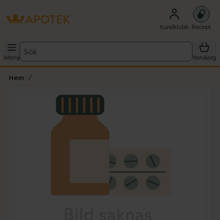
Kundklubb
Recept
Sök
Meny
Varukorg
Hem
Hoppa över Lista
Lista: . Innehåller 1 objekt.