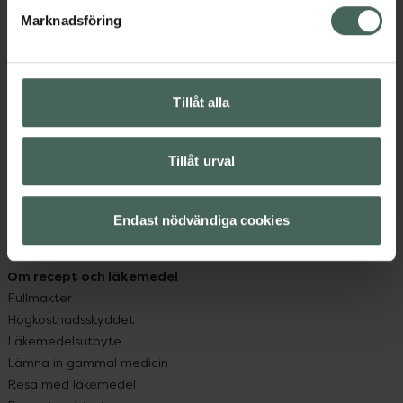
med oss.
Marknadsföring
Kundservice
Kontakta oss
Vanliga frågor
Tillåt alla
Hitta apotek
Handla tryggt
Leverans, betalning och retur
Tillåt urval
Kundklubb
Sajtens tillgänglighet
Endast nödvändiga cookies
App
Köpvillkor
Om recept och läkemedel
Fullmakter
Högkostnadsskyddet
Läkemedelsutbyte
Lämna in gammal medicin
Resa med läkemedel