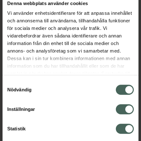
Denna webbplats använder cookies
Aktuella erbjudanden
Vi använder enhetsidentifierare för att anpassa innehållet
och annonserna till användarna, tillhandahålla funktioner
Beskrivning
Dölj
för sociala medier och analysera vår trafik. Vi
vidarebefordrar även sådana identifierare och annan
information från din enhet till de sociala medier och
EAN:
05714372016549
annons- och analysföretag som vi samarbetar med.
Dessa kan i sin tur kombinera informationen med annan
information som du har tillhandahållit eller som de har
Bipacksedel från FASS
Visa
samlat in när du har använt deras tjänster. Samtycke till
cookies är frivilligt och du kan när som helst ändra eller
Samtyckesval
återkalla ditt samtycke via webbplatsens
Nödvändig
cookieinställningar. Ett återkallat samtycke påverkar inte
lagligheten av behandling som skett innan återkallelsen.
Inställningar
Kronans Apotek finns här för dig. Du hittar oss från Skåne i
syd till Lappland i norr, och online i mobilen och på
datorn. Oavsett vem du är så är det vårt uppdrag att
Statistik
hjälpa just dig att må lite bättre. Välkommen att prata