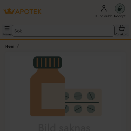
Kundklubb
Recept
Sök
Meny
Varukorg
Hem
Hoppa över Lista
Lista: . Innehåller 1 objekt.