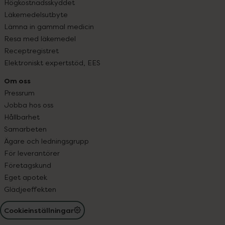
Högkostnadsskyddet
Läkemedelsutbyte
Lämna in gammal medicin
Resa med läkemedel
Receptregistret
Elektroniskt expertstöd, EES
Om oss
Pressrum
Jobba hos oss
Hållbarhet
Samarbeten
Ägare och ledningsgrupp
För leverantörer
Företagskund
Eget apotek
Glädjeeffekten
Cookieinställningar