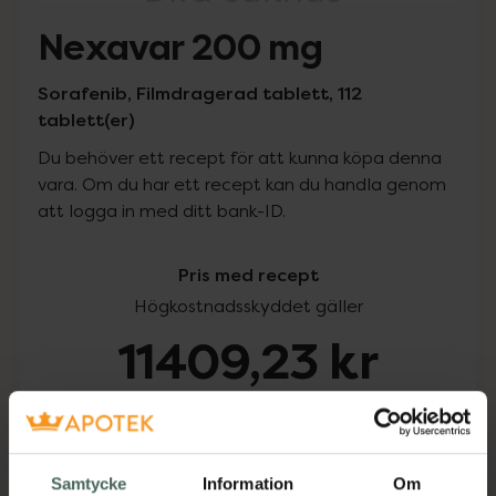
Nexavar 200 mg
Sorafenib, Filmdragerad tablett, 112
tablett(er)
Du behöver ett recept för att kunna köpa denna
vara. Om du har ett recept kan du handla genom
att logga in med ditt bank-ID.
Pris med recept
Högkostnadsskyddet gäller
11409,23 kr
I apotek:
11409,23 kr
Köp via ditt recept
Samtycke
Information
Om