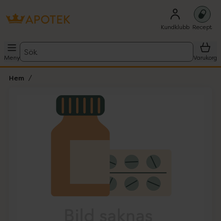
Kundklubb
Recept
Sök
Meny
Varukorg
Hem
Hoppa över Lista
Lista: . Innehåller 1 objekt.