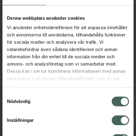
Aktuella erbjudanden
Denna webbplats använder cookies
Vi använder enhetsidentifierare för att anpassa innehållet
Beskrivning
Dölj
och annonserna till användarna, tillhandahålla funktioner
för sociala medier och analysera vår trafik. Vi
vidarebefordrar även sådana identifierare och annan
Läs alltid bipacksedeln innan
information från din enhet till de sociala medier och
användning.
annons- och analysföretag som vi samarbetar med.
Dessa kan i sin tur kombinera informationen med annan
EAN:
04057598007771
information som du har tillhandahållit eller som de har
samlat in när du har använt deras tjänster. Samtycke till
cookies är frivilligt och du kan när som helst ändra eller
Bipacksedel från FASS
Visa
Samtyckesval
återkalla ditt samtycke via webbplatsens
Nödvändig
cookieinställningar. Ett återkallat samtycke påverkar inte
lagligheten av behandling som skett innan återkallelsen.
Inställningar