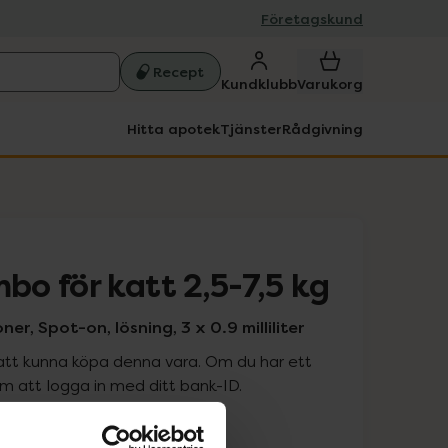
Företagskund
Recept
Kundklubb
Varukorg
Hitta apotek
Tjänster
Rådgivning
o för katt 2,5-7,5 kg
r, Spot-on, lösning, 3 x 0.9 milliliter
att kunna köpa denna vara. Om du har ett
 att logga in med ditt bank-ID.
is med recept