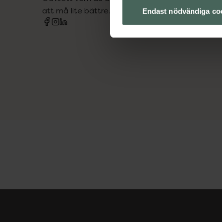
att må lite bättre. Välkommen att prata med os
Endast nödvändiga co