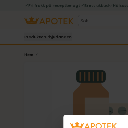
Fri frakt på receptbelagt
Brett utbud
Hälsos
Sök
Produkter
Erbjudanden
Hem
Hoppa över Lista
Lista: . Innehåller 1 objekt.