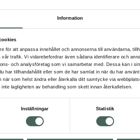
Högkostna
407
Information
Dölj
cookies
I a
e för att anpassa innehållet och annonserna till användarna, tillh
Kö
vår trafik. Vi vidarebefordrar även sådana identifierare och anna
nnons- och analysföretag som vi samarbetar med. Dessa kan i sin
har tillhandahållit eller som de har samlat in när du har använt 
an när som helst ändra eller återkalla ditt samtycke via webbplats
Aktuella erbjudanden
inte lagligheten av behandling som skett innan återkallelsen.
Inställningar
Statistik
Kundservice
Om re
ån Skåne i syd
Kontakta oss
Fullma
atorn.
Vanliga frågor
Högkos
lpa just dig
Hitta apotek
Läkem