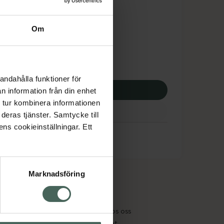
dsskyddet gäller inte
,50 kr
Om
potek:
407,50 kr
andahålla funktioner för
p via ditt recept
n information från din enhet
 tur kombinera informationen
deras tjänster. Samtycke till
ens cookieinställningar. Ett
Marknadsföring
cept och läkemedel
Om oss
kter
Pressrum
tnadsskyddet
Jobba hos oss
edelsutbyte
Hållbarhet