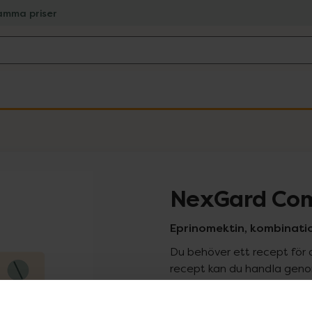
amma priser
NexGard Comb
Eprinomektin, kombinatione
Du behöver ett recept för 
recept kan du handla genom
Pr