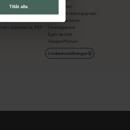
in gammal medicin
Samarbeten
Tillåt alla
med läkemedel
Ägare och ledningsgrupp
registret
För leverantörer
oniskt expertstöd, EES
Företagskund
Eget apotek
Glädjeeffekten
Cookieinställningar