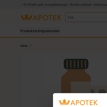
Fri frakt på receptbelagt
Brett utbud
Hälsos
Sök
Produkter
Erbjudanden
Hem
Hoppa över Lista
Lista: . Innehåller 1 objekt.