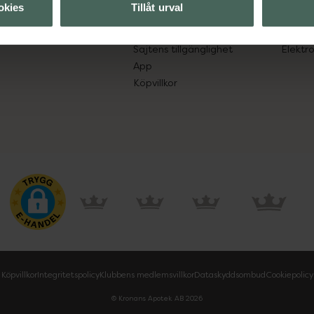
okies
Tillåt urval
Leverans, betalning och retur
Resa 
Kundklubb
Recept
Sajtens tillgänglighet
Elektr
App
Köpvillkor
Köpvillkor
Integritetspolicy
Klubbens medlemsvillkor
Dataskyddsombud
Cookiepolicy
© Kronans Apotek AB
2026