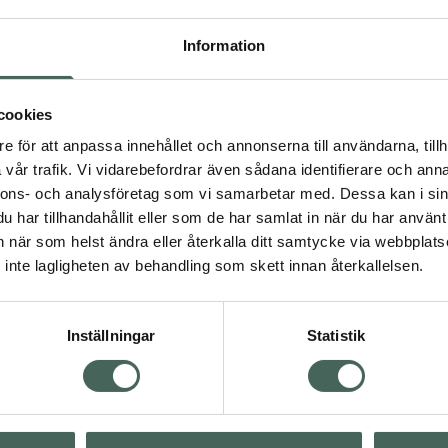
Högkostna
Information
Dölj
cookies
e för att anpassa innehållet och annonserna till användarna, tillh
Kö
vår trafik. Vi vidarebefordrar även sådana identifierare och anna
dning.
nnons- och analysföretag som vi samarbetar med. Dessa kan i sin
har tillhandahållit eller som de har samlat in när du har använt 
Aktuella erbjudanden
an när som helst ändra eller återkalla ditt samtycke via webbplats
inte lagligheten av behandling som skett innan återkallelsen.
Inställningar
Statistik
Kundservice
Om re
ån Skåne i syd
Kontakta oss
Fullma
atorn.
Vanliga frågor
Högkos
lpa just dig
Hitta apotek
Läkem
s.
Handla tryggt
Lämna 