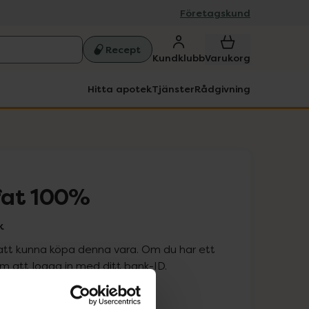
Företagskund
Recept
Kundklubb
Varukorg
Hitta apotek
Tjänster
Rådgivning
fat 100%
k
att kunna köpa denna vara. Om du har ett
 att logga in med ditt bank-ID.
is med recept