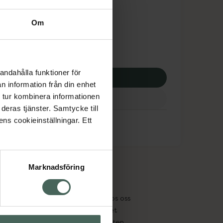
dsskyddet gäller inte
Om
0 kr
andahålla funktioner för
p via ditt recept
n information från din enhet
 tur kombinera informationen
deras tjänster. Samtycke till
ens cookieinställningar. Ett
Marknadsföring
cept och läkemedel
Om oss
kter
Pressrum
tnadsskyddet
Jobba hos oss
edelsutbyte
Hållbarhet
in gammal medicin
Samarbeten