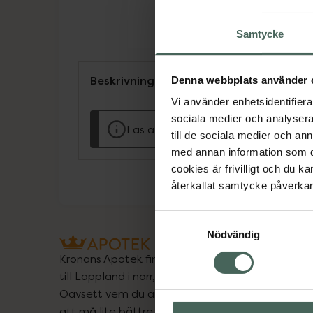
Samtycke
Beskrivning
Denna webbplats använder 
Vi använder enhetsidentifierar
sociala medier och analysera 
Läs alltid bipacksedeln innan använ
till de sociala medier och a
med annan information som du 
cookies är frivilligt och du k
återkallat samtycke påverkar 
Samtyckesval
Nödvändig
Kronans Apotek finns här för dig. Du hittar oss fr
till Lappland i norr, och online i mobilen och på d
Oavsett vem du är så är det vårt uppdrag att hjä
att må lite bättre. Välkommen att prata med os