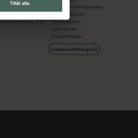
Tillåt alla
med läkemedel
Ägare och ledningsgrupp
registret
För leverantörer
oniskt expertstöd, EES
Företagskund
Eget apotek
Glädjeeffekten
Cookieinställningar