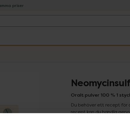
amma priser
Neomycinsul
Oralt pulver 100 % 1 styc
Du behöver ett recept för 
recept kan du handla genom
Pr