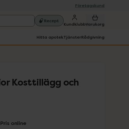
Företagskund
Recept
Kundklubb
Varukorg
Hitta apotek
Tjänster
Rådgivning
or Kosttillägg och
Pris online