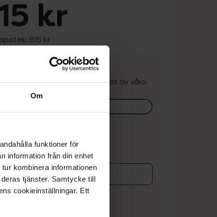
15 kr
 apotek:
815 kr
. Varan kan finnas i lager hos något av våra
k.
Om
lagerstatus på apotek
ns i lager online
andahålla funktioner för
n information från din enhet
 tur kombinera informationen
deras tjänster. Samtycke till
koren
ens cookieinställningar. Ett