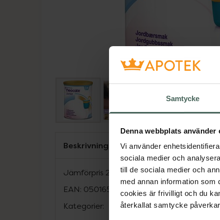
Samtycke
Denna webbplats använder 
Beskrivning
Vi använder enhetsidentifierar
sociala medier och analysera 
till de sociala medier och a
Jämförpris
2147,49 kr
/
kg
med annan information som du 
EAN:
05016533652390
cookies är frivilligt och du k
Kategorier:
återkallat samtycke påverkar 