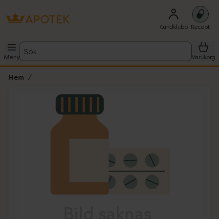
Kundklubb
Recept
Sök
Meny
Varukorg
Hem
Hoppa över Lista
Lista: . Innehåller 1 objekt.