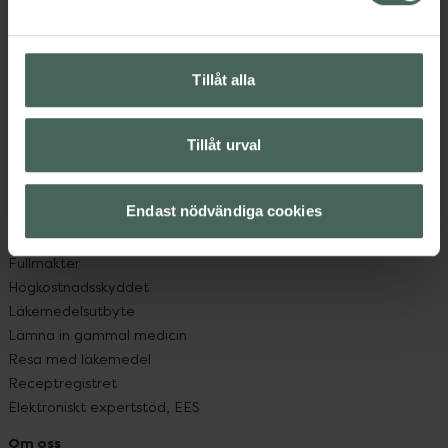
Kontakta oss
Vanliga frågor
Hitta apotek
Tillåt alla
Handla tryggt
Leverans, betalning och retur
Kundklubb
Tillåt urval
Sajtens tillgänglighet
App
Köpvillkor
Endast nödvändiga cookies
Om recept och läkemedel
Fullmakter
Högkostnadsskyddet
Läkemedelsutbyte
Lämna in gammal medicin
Resa med läkemedel
Receptregistret
Elektroniskt expertstöd, EES
Om oss