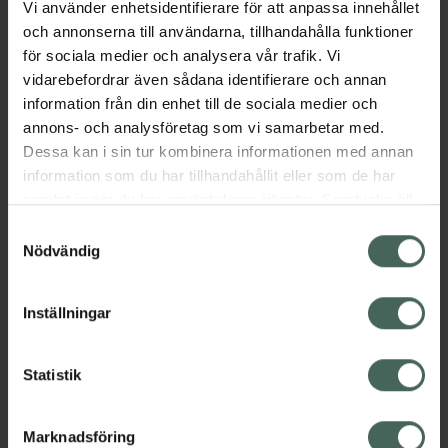
Vi använder enhetsidentifierare för att anpassa innehållet
Aktuella erbjudanden
och annonserna till användarna, tillhandahålla funktioner
för sociala medier och analysera vår trafik. Vi
vidarebefordrar även sådana identifierare och annan
Beskrivning
Dölj
information från din enhet till de sociala medier och
annons- och analysföretag som vi samarbetar med.
EAN:
07046263775289
Dessa kan i sin tur kombinera informationen med annan
information som du har tillhandahållit eller som de har
samlat in när du har använt deras tjänster. Samtycke till
cookies är frivilligt och du kan när som helst ändra eller
Samtyckesval
återkalla ditt samtycke via webbplatsens
Nödvändig
cookieinställningar. Ett återkallat samtycke påverkar inte
Kronans Apotek finns här för dig. Du hittar oss från Skåne i
lagligheten av behandling som skett innan återkallelsen.
syd till Lappland i norr, och online i mobilen och på
Inställningar
datorn. Oavsett vem du är så är det vårt uppdrag att
hjälpa just dig att må lite bättre. Välkommen att prata
Statistik
med oss.
Kundservice
Marknadsföring