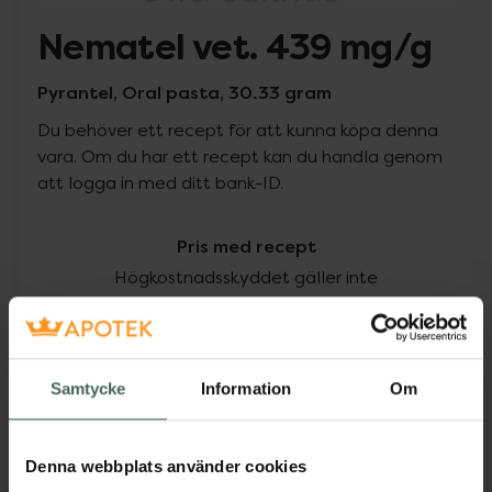
Nematel vet. 439 mg/g
Pyrantel, Oral pasta, 30.33 gram
Du behöver ett recept för att kunna köpa denna
vara. Om du har ett recept kan du handla genom
att logga in med ditt bank-ID.
Pris med recept
Högkostnadsskyddet gäller inte
126,50 kr
I apotek:
126,50 kr
Samtycke
Information
Om
Köp via ditt recept
Denna webbplats använder cookies