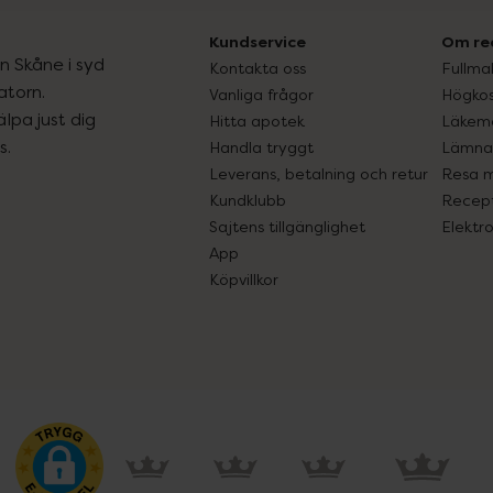
Kundservice
Om re
ån Skåne i syd
Kontakta oss
Fullma
atorn.
Vanliga frågor
Högkos
lpa just dig
Hitta apotek
Läkem
s.
Handla tryggt
Lämna 
Leverans, betalning och retur
Resa 
Kundklubb
Recept
Sajtens tillgänglighet
Elektr
App
Köpvillkor