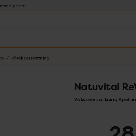
amma priser
on
Vätskeersättning
Natuvital R
Vätskeersättning Apelsin
28