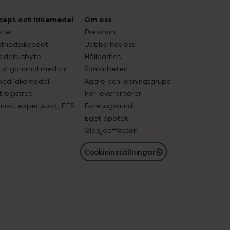
cept och läkemedel
Om oss
kter
Pressrum
tnadsskyddet
Jobba hos oss
edelsutbyte
Hållbarhet
in gammal medicin
Samarbeten
med läkemedel
Ägare och ledningsgrupp
registret
För leverantörer
oniskt expertstöd, EES
Företagskund
Eget apotek
Glädjeeffekten
Cookieinställningar