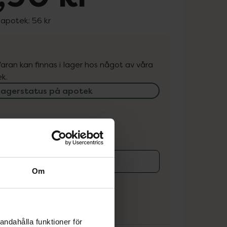
 apotek:
56 kr
. Varan kan finnas i lager hos något av våra
k.
lagerstatus på apotek
ns i lager online
Om
koren
andahålla funktioner för