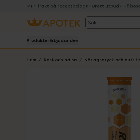
Fri frakt på receptbelagt
Brett utbud
Hälsos
Sök
Produkter
Erbjudanden
Hem
Kost och hälsa
Näringsdryck och nutriti
Hoppa över Lista
Lista: . Innehåller 1 objekt.