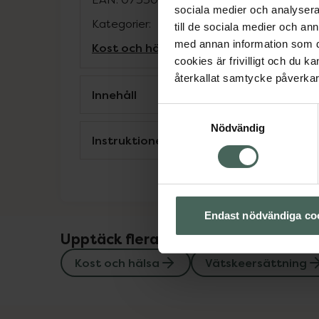
sociala medier och analysera 
Kategorier:
till de sociala medier och a
med annan information som du 
Kost och hälsa
Vätskeersättning
cookies är frivilligt och du k
återkallat samtycke påverkar 
Innehåll
Samtyckesval
Nödvändig
Instruktioner
Endast nödvändiga co
Upptäck flera produkter inom
Kost och hälsa
Vätskeersättning