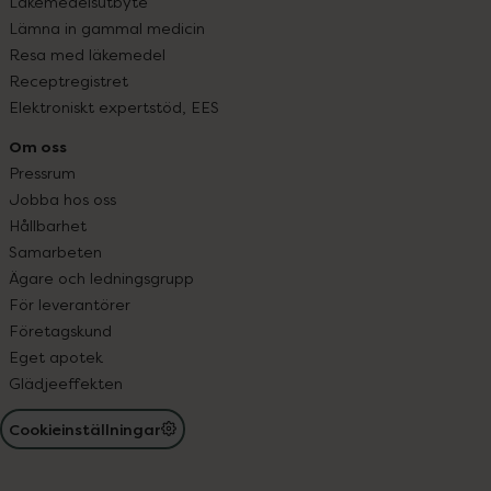
Läkemedelsutbyte
Lämna in gammal medicin
Resa med läkemedel
Receptregistret
Elektroniskt expertstöd, EES
Om oss
Pressrum
Jobba hos oss
Hållbarhet
Samarbeten
Ägare och ledningsgrupp
För leverantörer
Företagskund
Eget apotek
Glädjeeffekten
Cookieinställningar