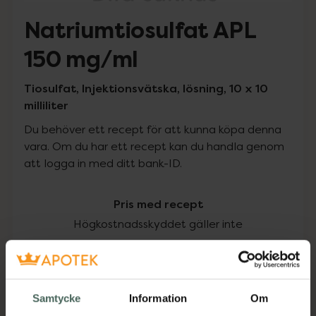
Natriumtiosulfat APL
150 mg/ml
Tiosulfat, Injektionsvätska, lösning, 10 x 10
milliliter
Du behöver ett recept för att kunna köpa denna
vara. Om du har ett recept kan du handla genom
att logga in med ditt bank-ID.
Pris med recept
Högkostnadsskyddet gäller inte
1276,20 kr
I apotek:
1276,20 kr
Samtycke
Information
Om