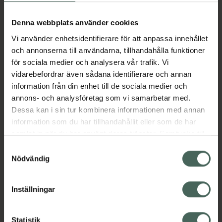
Köp via ditt recept
Denna webbplats använder cookies
Vi använder enhetsidentifierare för att anpassa innehållet
Aktuella erbjudanden
och annonserna till användarna, tillhandahålla funktioner
för sociala medier och analysera vår trafik. Vi
Beskrivning
Dölj
vidarebefordrar även sådana identifierare och annan
information från din enhet till de sociala medier och
annons- och analysföretag som vi samarbetar med.
Läs alltid bipacksedeln innan
Dessa kan i sin tur kombinera informationen med annan
användning.
information som du har tillhandahållit eller som de har
samlat in när du har använt deras tjänster. Samtycke till
EAN:
07313273278582
cookies är frivilligt och du kan när som helst ändra eller
Samtyckesval
återkalla ditt samtycke via webbplatsens
Nödvändig
cookieinställningar. Ett återkallat samtycke påverkar inte
lagligheten av behandling som skett innan återkallelsen.
Inställningar
Kronans Apotek finns här för dig. Du hittar oss från Skåne i
Statistik
syd till Lappland i norr, och online i mobilen och på