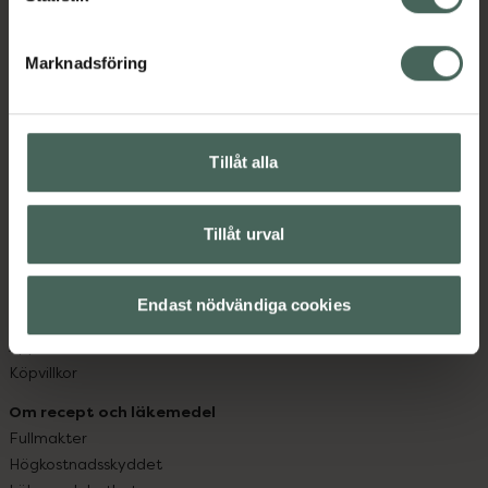
datorn. Oavsett vem du är så är det vårt uppdrag att
hjälpa just dig att må lite bättre. Välkommen att prata
Marknadsföring
med oss.
Kundservice
Tillåt alla
Kontakta oss
Vanliga frågor
Hitta apotek
Tillåt urval
Handla tryggt
Leverans, betalning och retur
Kundklubb
Endast nödvändiga cookies
Sajtens tillgänglighet
App
Köpvillkor
Om recept och läkemedel
Fullmakter
Högkostnadsskyddet