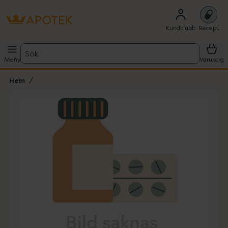
Kundklubb
Recept
Sök
Meny
Varukorg
Hem
Hoppa över Lista
Lista: . Innehåller 1 objekt.