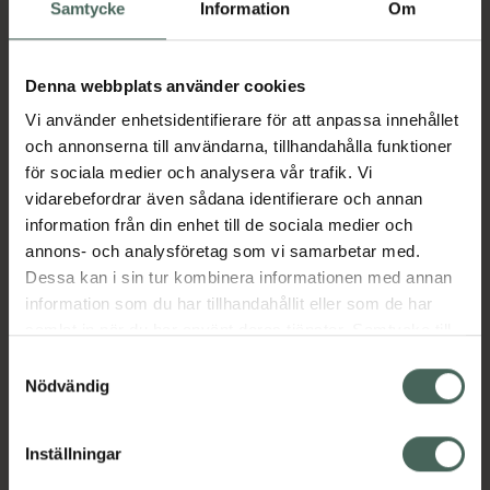
Köp via ditt recept
Samtycke
Information
Om
Denna webbplats använder cookies
Aktuella erbjudanden
Vi använder enhetsidentifierare för att anpassa innehållet
och annonserna till användarna, tillhandahålla funktioner
Beskrivning
Dölj
för sociala medier och analysera vår trafik. Vi
vidarebefordrar även sådana identifierare och annan
information från din enhet till de sociala medier och
Läs alltid bipacksedeln innan
annons- och analysföretag som vi samarbetar med.
användning.
Dessa kan i sin tur kombinera informationen med annan
EAN:
07046260424692
information som du har tillhandahållit eller som de har
samlat in när du har använt deras tjänster. Samtycke till
cookies är frivilligt och du kan när som helst ändra eller
Samtyckesval
återkalla ditt samtycke via webbplatsens
Bipacksedel från FASS
Visa
Nödvändig
cookieinställningar. Ett återkallat samtycke påverkar inte
lagligheten av behandling som skett innan återkallelsen.
Inställningar