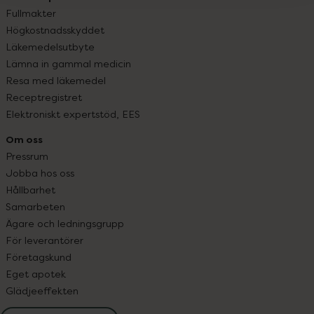
Fullmakter
Högkostnadsskyddet
Läkemedelsutbyte
Lämna in gammal medicin
Resa med läkemedel
Receptregistret
Elektroniskt expertstöd, EES
Om oss
Pressrum
Jobba hos oss
Hållbarhet
Samarbeten
Ägare och ledningsgrupp
För leverantörer
Företagskund
Eget apotek
Glädjeeffekten