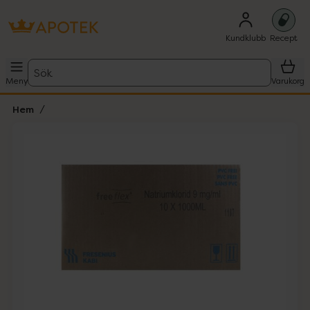
Kundklubb
Recept
Sök
Meny
Varukorg
Hem
Hoppa över Lista
Lista: . Innehåller 1 objekt.