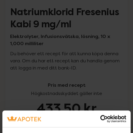
Natriumklorid Fresenius
Kabi 9 mg/ml
Elektrolyter, Infusionsvätska, lösning, 10 x
1,000 milliliter
Du behöver ett recept för att kunna köpa denna
vara. Om du har ett recept kan du handla genom
att logga in med ditt bank-ID.
Pris med recept
Högkostnadsskyddet gäller inte
433,50 kr
I apotek:
433,50 kr