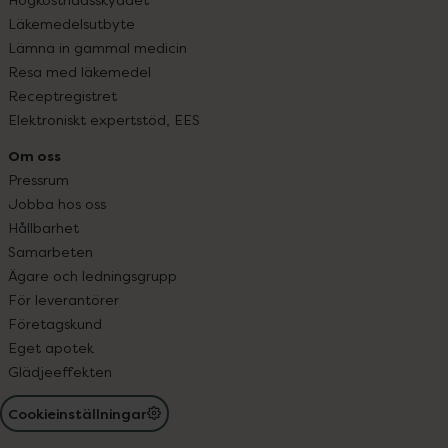
Läkemedelsutbyte
Lämna in gammal medicin
Resa med läkemedel
Receptregistret
Elektroniskt expertstöd, EES
Om oss
Pressrum
Jobba hos oss
Hållbarhet
Samarbeten
Ägare och ledningsgrupp
För leverantörer
Företagskund
Eget apotek
Glädjeeffekten
Cookieinställningar