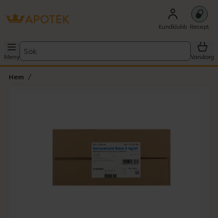
Kundklubb
Recept
Sök
Meny
Varukorg
Hem
Hoppa över Lista
Lista: . Innehåller 1 objekt.