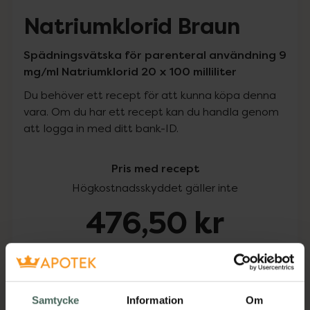
Natriumklorid Braun
Spädningsvätska för parenteral användning 9
mg/ml Natriumklorid 20 x 100 milliliter
Du behöver ett recept för att kunna köpa denna
vara. Om du har ett recept kan du handla genom
att logga in med ditt bank-ID.
Pris med recept
Högkostnadsskyddet gäller inte
476,50 kr
I apotek:
476,50 kr
Köp via ditt recept
Samtycke
Information
Om