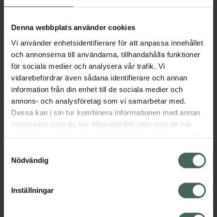
Aktuella erbjudanden
Denna webbplats använder cookies
Vi använder enhetsidentifierare för att anpassa innehållet
Beskrivning
Dölj
och annonserna till användarna, tillhandahålla funktioner
för sociala medier och analysera vår trafik. Vi
vidarebefordrar även sådana identifierare och annan
Läs alltid bipacksedeln innan
information från din enhet till de sociala medier och
användning.
annons- och analysföretag som vi samarbetar med.
EAN:
07046261283069
Dessa kan i sin tur kombinera informationen med annan
information som du har tillhandahållit eller som de har
samlat in när du har använt deras tjänster. Samtycke till
cookies är frivilligt och du kan när som helst ändra eller
Bipacksedel från FASS
Visa
Samtyckesval
återkalla ditt samtycke via webbplatsens
Nödvändig
cookieinställningar. Ett återkallat samtycke påverkar inte
lagligheten av behandling som skett innan återkallelsen.
Inställningar
Kronans Apotek finns här för dig. Du hittar oss från Skåne i