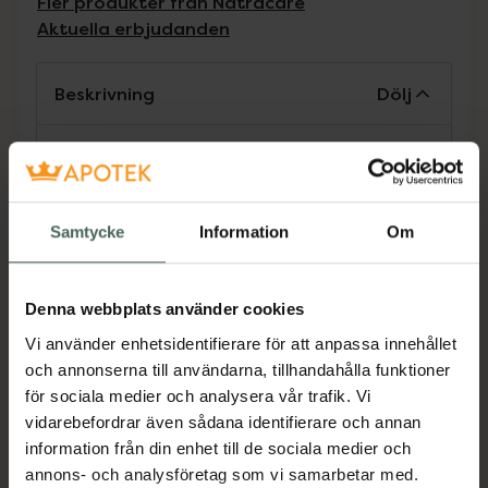
Fler produkter från Natracare
Aktuella erbjudanden
Beskrivning
Dölj
Mjuka ekologiska våtservetter för bebisar.
Lämpliga för daglig användning. Består av
ekologiska bomullsservetter med ekologiska
Samtycke
Information
Om
eteriska oljor som kamomill, aprikos och
sötmandelolja.
Jämförpris
2,14 kr
/
st
Denna webbplats använder cookies
EAN:
00782126200112
Vi använder enhetsidentifierare för att anpassa innehållet
och annonserna till användarna, tillhandahålla funktioner
Kategorier:
för sociala medier och analysera vår trafik. Vi
Bad och dusch för barn
Barn och föräldrar
vidarebefordrar även sådana identifierare och annan
information från din enhet till de sociala medier och
annons- och analysföretag som vi samarbetar med.
Omdömen
Visa