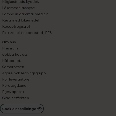
Högkostnadsskyddet
Läkemedelsutbyte
Lämna in gammal medicin
Resa med läkemedel
Receptregistret
Elektroniskt expertstöd, EES
Om oss
Pressrum
Jobba hos oss
Hållbarhet
Samarbeten
Ägare och ledningsgrupp
För leverantörer
Företagskund
Eget apotek
Glädjeeffekten
Cookieinställningar