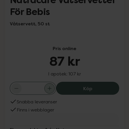
Natracare Våtservetter
För Bebis
Våtservett, 50 st
Pris online
87 kr
I apotek:
107 kr
Natracare Våtse
Köp
Snabba leveranser
Finns i webblager