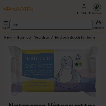
Kundklubb
Recept
Sök
Meny
Varukorg
Hem
Barn och föräldrar
Bad och dusch för barn
Hoppa över Lista
Lista: . Innehåller 1 objekt.