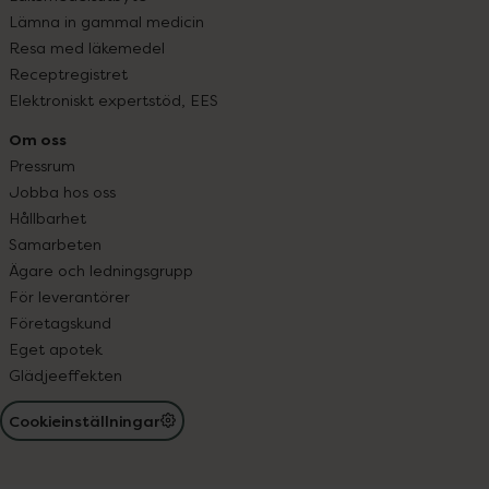
Lämna in gammal medicin
Resa med läkemedel
Receptregistret
Elektroniskt expertstöd, EES
Om oss
Pressrum
Jobba hos oss
Hållbarhet
Samarbeten
Ägare och ledningsgrupp
För leverantörer
Företagskund
Eget apotek
Glädjeeffekten
Cookieinställningar