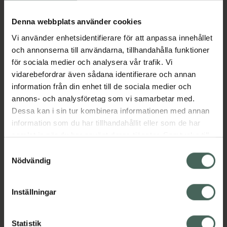
Köp via ditt recept
Denna webbplats använder cookies
Vi använder enhetsidentifierare för att anpassa innehållet
Aktuella erbjudanden
och annonserna till användarna, tillhandahålla funktioner
för sociala medier och analysera vår trafik. Vi
Beskrivning
Dölj
vidarebefordrar även sådana identifierare och annan
information från din enhet till de sociala medier och
annons- och analysföretag som vi samarbetar med.
EAN:
05055565788189
Dessa kan i sin tur kombinera informationen med annan
information som du har tillhandahållit eller som de har
samlat in när du har använt deras tjänster. Samtycke till
Bipacksedel från FASS
Visa
cookies är frivilligt och du kan när som helst ändra eller
Samtyckesval
återkalla ditt samtycke via webbplatsens
Nödvändig
cookieinställningar. Ett återkallat samtycke påverkar inte
lagligheten av behandling som skett innan återkallelsen.
Inställningar
Kronans Apotek finns här för dig. Du hittar oss från Skåne i
syd till Lappland i norr, och online i mobilen och på
Statistik