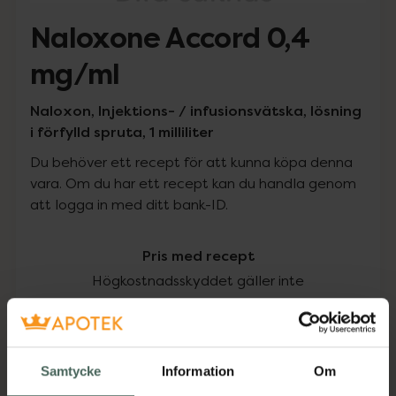
Naloxone Accord 0,4
mg/ml
Naloxon, Injektions- / infusionsvätska, lösning
i förfylld spruta, 1 milliliter
Du behöver ett recept för att kunna köpa denna
vara. Om du har ett recept kan du handla genom
att logga in med ditt bank-ID.
Pris med recept
Högkostnadsskyddet gäller inte
100,78 kr
I apotek:
100,78 kr
Samtycke
Information
Om