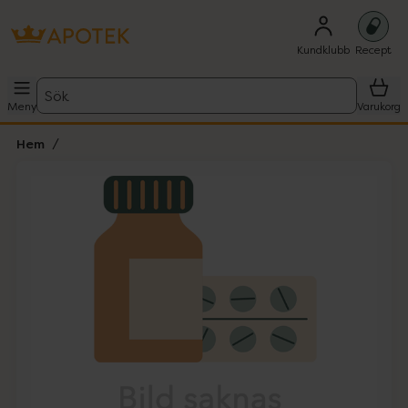
Kundklubb
Recept
Sök
Meny
Varukorg
Hem
Hoppa över Lista
Lista: . Innehåller 1 objekt.