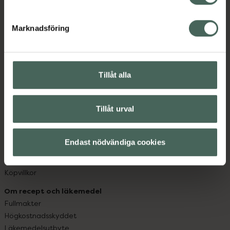
datorn. Oavsett vem du är så är det vårt uppdrag att
hjälpa just dig att må lite bättre. Välkommen att prata
Marknadsföring
med oss.
Kundservice
Kontakta oss
Tillåt alla
Vanliga frågor
Hitta apotek
Tillåt urval
Handla tryggt
Leverans, betalning och retur
Kundklubb
Endast nödvändiga cookies
Sajtens tillgänglighet
App
Köpvillkor
Om recept och läkemedel
Fullmakter
Högkostnadsskyddet
Läkemedelsutbyte