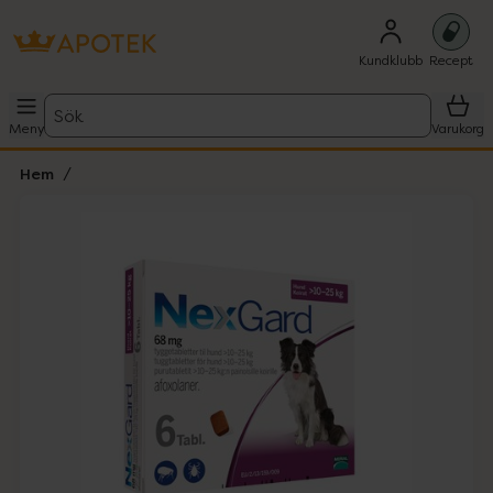
Kundklubb
Recept
Sök
Meny
Varukorg
Hem
Hoppa över Lista
Lista: . Innehåller 1 objekt.