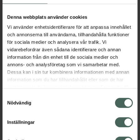
Köp via ditt recept
Denna webbplats använder cookies
Vi använder enhetsidentifierare för att anpassa innehållet
Aktuella erbjudanden
och annonserna till användarna, tillhandahålla funktioner
för sociala medier och analysera vår trafik. Vi
vidarebefordrar även sådana identifierare och annan
Beskrivning
Dölj
information från din enhet till de sociala medier och
annons- och analysföretag som vi samarbetar med.
Dessa kan i sin tur kombinera informationen med annan
Läs alltid bipacksedeln innan
information som du har tillhandahållit eller som de har
användning.
samlat in när du har använt deras tjänster. Samtycke till
EAN:
04028691569930
cookies är frivilligt och du kan när som helst ändra eller
Samtyckesval
återkalla ditt samtycke via webbplatsens
Nödvändig
cookieinställningar. Ett återkallat samtycke påverkar inte
lagligheten av behandling som skett innan återkallelsen.
Inställningar
Kronans Apotek finns här för dig. Du hittar oss från Skåne i