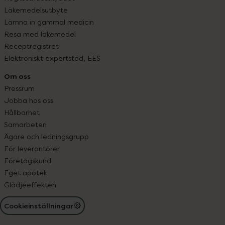
Läkemedelsutbyte
Lämna in gammal medicin
Resa med läkemedel
Receptregistret
Elektroniskt expertstöd, EES
Om oss
Pressrum
Jobba hos oss
Hållbarhet
Samarbeten
Ägare och ledningsgrupp
För leverantörer
Företagskund
Eget apotek
Glädjeeffekten
Cookieinställningar