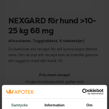
NEXGARD för hund >10-
25 kg 68 mg
Afoxolaner, Tuggtablett, 6 tablett(er)
Du behöver ett recept för att kunna köpa denna
vara. Om du har ett recept kan du handla genom
att logga in med ditt bank-ID.
Pris med recept
Högkostnadsskyddet gäller inte
481 kr
I apotek:
481 kr
Samtycke
Information
Om