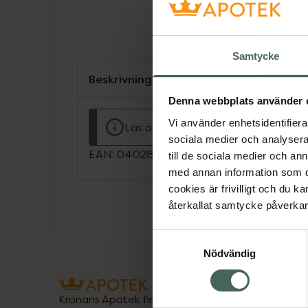
Samtycke
Beskrivning
Denna webbplats använder 
Vi använder enhetsidentifierar
Läs alltid bipacksedeln innan använ
sociala medier och analysera 
EAN:
04028691569602
till de sociala medier och a
med annan information som du 
cookies är frivilligt och du k
återkallat samtycke påverkar 
Samtyckesval
Nödvändig
Kronans Apotek finns här för dig. Du hittar oss fr