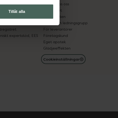
tnadsskyddet
Jobba hos oss
edelsutbyte
Hållbarhet
Tillåt alla
in gammal medicin
Samarbeten
med läkemedel
Ägare och ledningsgrupp
registret
För leverantörer
oniskt expertstöd, EES
Företagskund
Eget apotek
Glädjeeffekten
Cookieinställningar