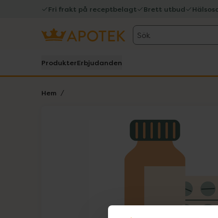
Fri frakt på receptbelagt
Brett utbud
Hälsos
Sök
Produkter
Erbjudanden
Hem
Hoppa över Lista
Lista: . Innehåller 1 objekt.