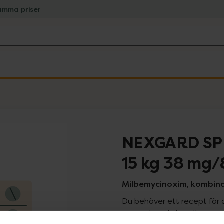
amma priser
NEXGARD SPE
15 kg 38 mg
Milbemycinoxim, kombinat
Du behöver ett recept för 
recept kan du handla genom