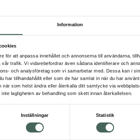
Pr
Högkostna
Information
321
Dölj
cookies
I 
e för att anpassa innehållet och annonserna till användarna, tillh
dning.
vår trafik. Vi vidarebefordrar även sådana identifierare och anna
Kö
nnons- och analysföretag som vi samarbetar med. Dessa kan i sin
har tillhandahållit eller som de har samlat in när du har använt 
an när som helst ändra eller återkalla ditt samtycke via webbplats
Aktuella erbjudanden
inte lagligheten av behandling som skett innan återkallelsen.
Inställningar
Statistik
Kundservice
Om re
ån Skåne i syd
Kontakta oss
Fullma