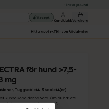
Företagskund
Recept
Kundklubb
Varukorg
Hitta apotek
Tjänster
Rådgivning
CTRA för hund >7,5-
/8 mg
ioner, Tuggtablett, 3 tablett(er)
att kunna köpa denna vara. Om du har ett
 att logga in med ditt bank-ID.