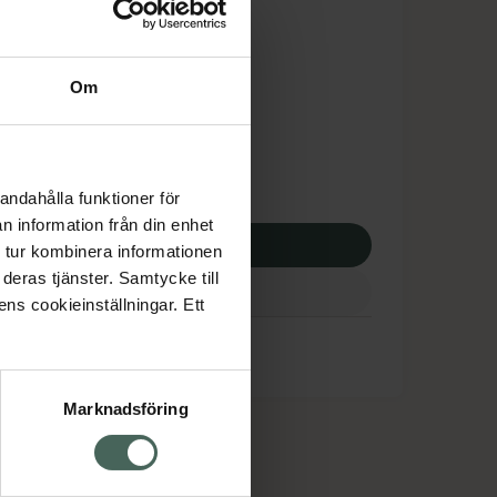
is med recept
dsskyddet gäller inte
Om
,76 kr
apotek:
321,76 kr
andahålla funktioner för
n information från din enhet
p via ditt recept
 tur kombinera informationen
deras tjänster. Samtycke till
ens cookieinställningar. Ett
Marknadsföring
cept och läkemedel
Om oss
kter
Pressrum