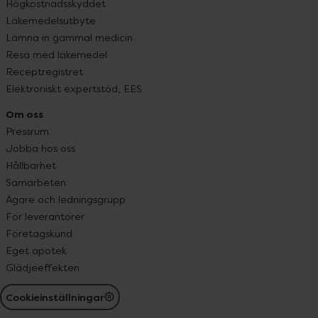
Högkostnadsskyddet
Läkemedelsutbyte
Lämna in gammal medicin
Resa med läkemedel
Receptregistret
Elektroniskt expertstöd, EES
Om oss
Pressrum
Jobba hos oss
Hållbarhet
Samarbeten
Ägare och ledningsgrupp
För leverantörer
Företagskund
Eget apotek
Glädjeeffekten
Cookieinställningar