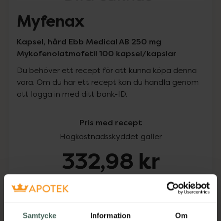
Myfenax
Kapsel, hård Ebb Medical AB 250 mg
Mykofenolatmofetil 100 kapsel/kapslar
Du behöver ett recept för att kunna köpa denna
vara. Om du har ett recept kan du handla genom
att logga in med ditt bank-ID.
Pris med recept
Högkostnadsskyddet gäller
332,98 kr
I apotek:
332,98 kr
Köp via ditt recept
Samtycke
Information
Om