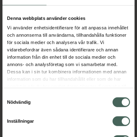
Aktuella erbjudanden
Denna webbplats använder cookies
Vi använder enhetsidentifierare för att anpassa innehållet
Beskrivning
Dölj
och annonserna till användarna, tillhandahålla funktioner
för sociala medier och analysera vår trafik. Vi
vidarebefordrar även sådana identifierare och annan
Läs alltid bipacksedeln innan
information från din enhet till de sociala medier och
användning.
annons- och analysföretag som vi samarbetar med.
Dessa kan i sin tur kombinera informationen med annan
EAN:
07046265933601
information som du har tillhandahållit eller som de har
samlat in när du har använt deras tjänster. Samtycke till
cookies är frivilligt och du kan när som helst ändra eller
Bipacksedel från FASS
Visa
Samtyckesval
återkalla ditt samtycke via webbplatsens
Nödvändig
cookieinställningar. Ett återkallat samtycke påverkar inte
lagligheten av behandling som skett innan återkallelsen.
Inställningar