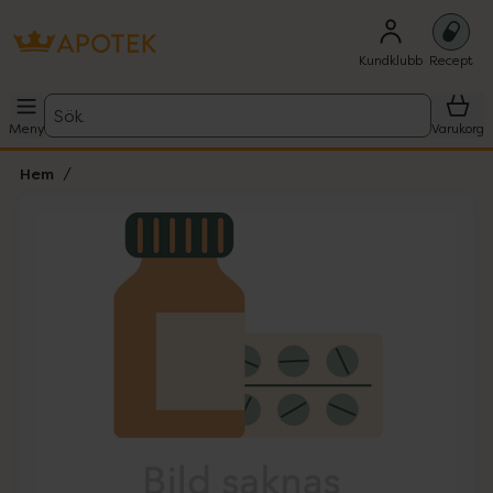
Kundklubb
Recept
Sök
Meny
Varukorg
Hem
Hoppa över Lista
Lista: . Innehåller 1 objekt.