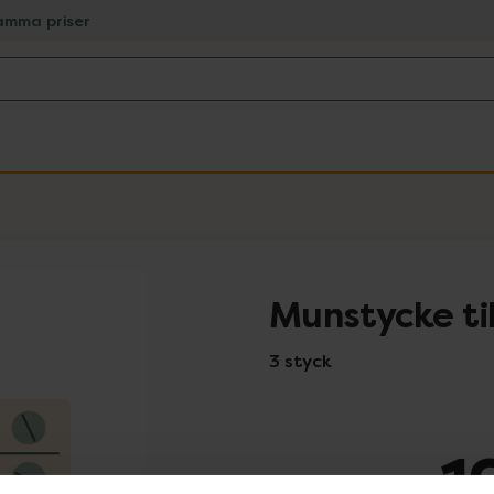
amma priser
Munstycke til
3 styck
1