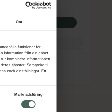
apotek:
197,50 kr
Munstycke till nebulisator,, 198 kr.
Om
Köp
ranser
Finns i webblager
andahålla funktioner för
n information från din enhet
 tur kombinera informationen
deras tjänster. Samtycke till
ens cookieinställningar. Ett
Marknadsföring
cept och läkemedel
Om oss