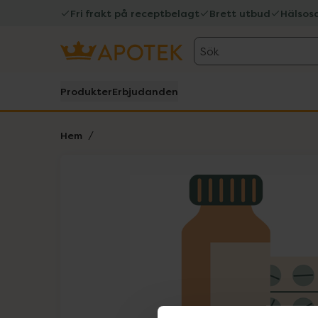
Fri frakt på receptbelagt
Brett utbud
Hälsos
Sök
Produkter
Erbjudanden
Hem
Hoppa över Lista
Lista: . Innehåller 1 objekt.