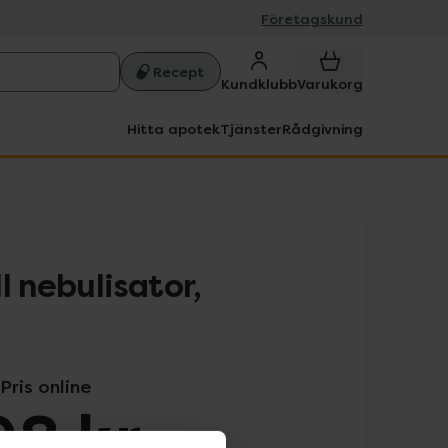
Företagskund
Recept
Kundklubb
Varukorg
Hitta apotek
Tjänster
Rådgivning
l nebulisator,
Pris online
98 kr