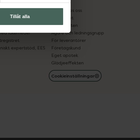
kter
Pressrum
tnadsskyddet
Jobba hos oss
Tillåt alla
edelsutbyte
Hållbarhet
in gammal medicin
Samarbeten
med läkemedel
Ägare och ledningsgrupp
registret
För leverantörer
oniskt expertstöd, EES
Företagskund
Eget apotek
Glädjeeffekten
Cookieinställningar