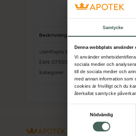
Samtycke
Beskrivning
Denna webbplats använder 
Jämförpris
65,83 kr
/
st
Vi använder enhetsidentifierar
EAN:
07331307000794
sociala medier och analysera 
till de sociala medier och a
Kategorier:
med annan information som du 
cookies är frivilligt och du k
återkallat samtycke påverkar 
Samtyckesval
Nödvändig