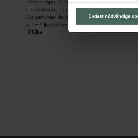
Kronans Apotek finns här för dig. Du hittar oss fr
till Lappland i norr, och online i mobilen och på d
Endast nödvändiga co
Oavsett vem du är så är det vårt uppdrag att hjä
att må lite bättre. Välkommen att prata med os