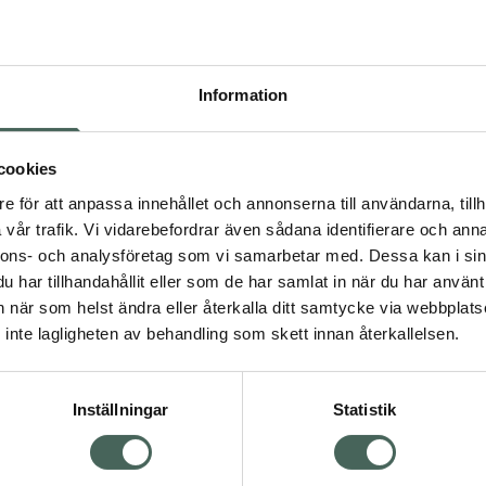
I 
Information
Dölj
Snabba leve
cookies
e för att anpassa innehållet och annonserna till användarna, tillh
Aktuella erbjudanden
vår trafik. Vi vidarebefordrar även sådana identifierare och anna
nnons- och analysföretag som vi samarbetar med. Dessa kan i sin
har tillhandahållit eller som de har samlat in när du har använt 
an när som helst ändra eller återkalla ditt samtycke via webbplats
inte lagligheten av behandling som skett innan återkallelsen.
Inställningar
Statistik
Kundservice
Om re