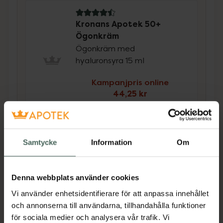
4.5 av 5 i omdöme
Kronans Apotek 50+
Ögonkräm
Ögonkräm med
hyaluronsyra 15 ml
Kampanjpris online
44,25 kr
Tidigare pris:
59 kr
Köp båda för
:
239,44 kr
Samtycke
Information
Om
Köp båda
Denna webbplats använder cookies
Beskrivning
Dölj
Vi använder enhetsidentifierare för att anpassa innehållet
och annonserna till användarna, tillhandahålla funktioner
Uppnå en naturligt solbrun ton med denna
för sociala medier och analysera vår trafik. Vi