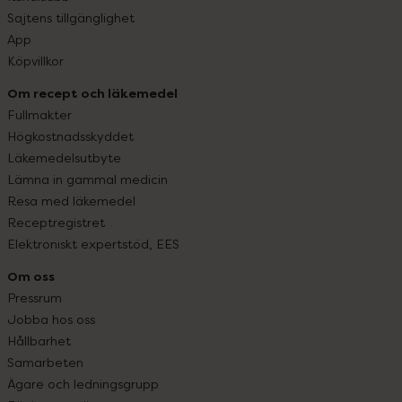
Sajtens tillgänglighet
App
Köpvillkor
Om recept och läkemedel
Fullmakter
Högkostnadsskyddet
Läkemedelsutbyte
Lämna in gammal medicin
Resa med läkemedel
Receptregistret
Elektroniskt expertstöd, EES
Om oss
Pressrum
Jobba hos oss
Hållbarhet
Samarbeten
Ägare och ledningsgrupp