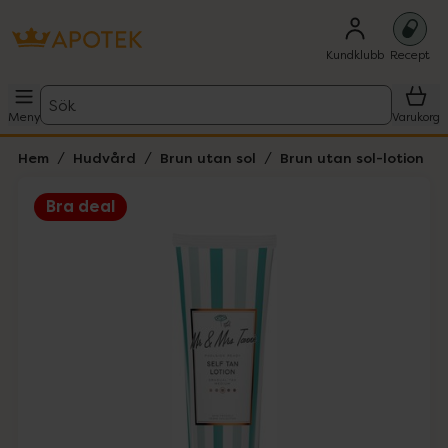
Kundklubb
Recept
Sök
Meny
Varukorg
Hem
Hudvård
Brun utan sol
Brun utan sol-lotion
Bra deal
Hoppa över Lista
Lista: . Innehåller 1 objekt.