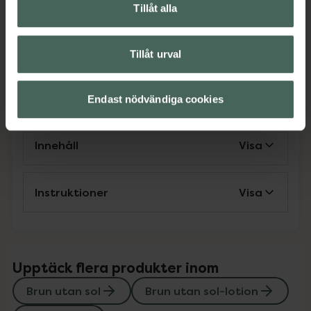
EAN:
07350016785280
Tillåt alla
Kategorier:
Brun utan sol
Brun utan sol-lotion
Hudvård
Tillåt urval
Omdömen
Visa
Endast nödvändiga cookies
Innehåll
Visa
Instruktioner
Visa
Upptäck flera produkter inom
Brun utan sol
Brun utan sol-lotion